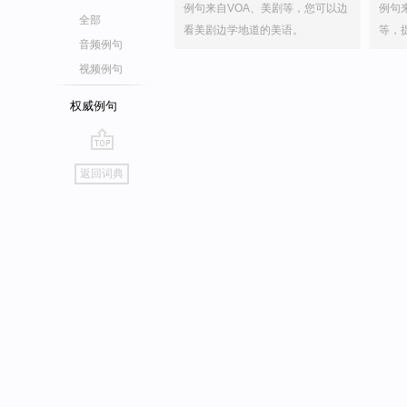
例句来自VOA、美剧等，您可以边
例句
全部
看美剧边学地道的美语。
等，
音频例句
视频例句
权威例句
go
返回词典
top