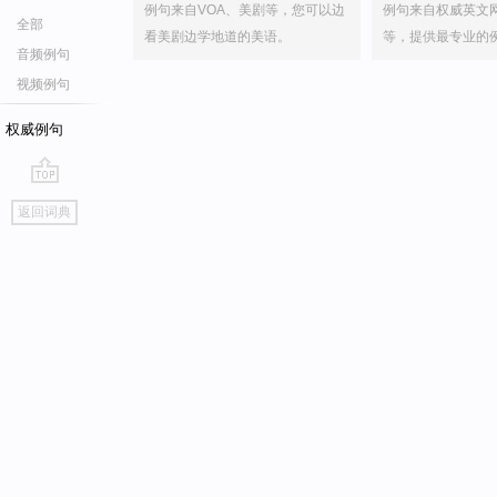
例句来自VOA、美剧等，您可以边
例句来自权威英文
全部
看美剧边学地道的美语。
等，提供最专业的
音频例句
视频例句
权威例句
go
返回词典
top