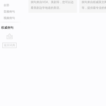
例句来自VOA、美剧等，您可以边
例句来自权威英文
全部
看美剧边学地道的美语。
等，提供最专业的
音频例句
视频例句
权威例句
go
返回词典
top