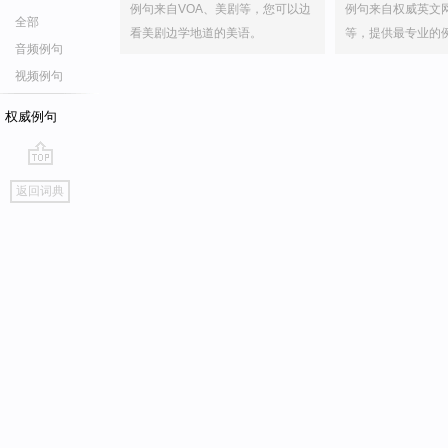
例句来自VOA、美剧等，您可以边
例句来自权威英文
全部
看美剧边学地道的美语。
等，提供最专业的
音频例句
视频例句
权威例句
go
返回词典
top