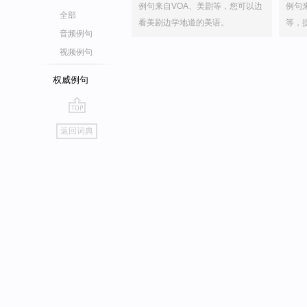
例句来自VOA、美剧等，您可以边
例句
全部
看美剧边学地道的美语。
等，
音频例句
视频例句
权威例句
go
返回词典
top