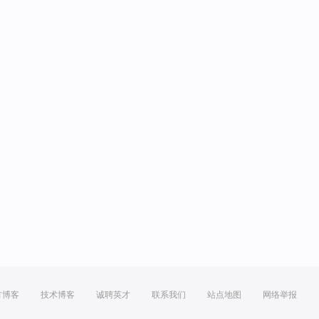
方博客
技术博客
诚聘英才
联系我们
站点地图
网络举报