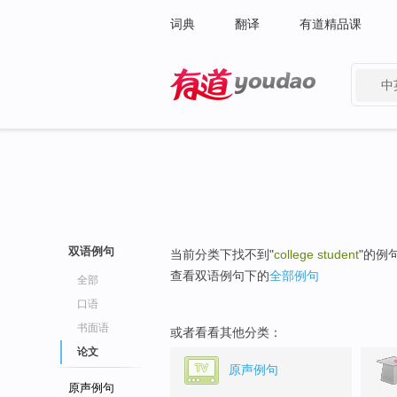
词典
翻译
有道精品课
中
有道 - 网易旗下搜索
双语例句
当前分类下找不到"
college student
"的例
查看双语例句下的
全部例句
全部
口语
书面语
或者看看其他分类：
论文
原声例句
原声例句