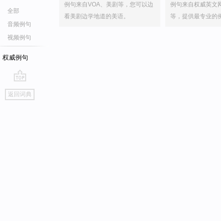
例句来自VOA、美剧等，您可以边
例句来自权威英文
全部
看美剧边学地道的美语。
等，提供最专业的
音频例句
视频例句
权威例句
go
返回词典
top