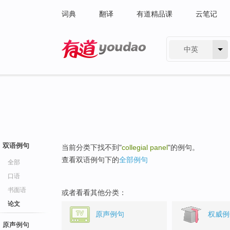
词典
翻译
有道精品课
云笔记
中英
有道 - 网易旗下搜索
双语例句
当前分类下找不到"
collegial panel
"的例句。
查看双语例句下的
全部例句
全部
口语
书面语
或者看看其他分类：
论文
原声例句
权威例
原声例句