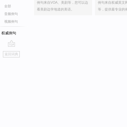
例句来自VOA、美剧等，您可以边
例句来自权威英文
全部
看美剧边学地道的美语。
等，提供最专业的
音频例句
视频例句
权威例句
go
返回词典
top