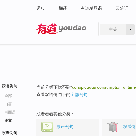
词典
翻译
有道精品课
云笔记
中英
有道 - 网易旗下搜索
双语例句
当前分类下找不到"
conspicuous consumption of time
查看双语例句下的
全部例句
全部
口语
书面语
或者看看其他分类：
论文
原声例句
权威例
原声例句