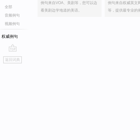
例句来自VOA、美剧等，您可以边
例句来自权威英文
全部
看美剧边学地道的美语。
等，提供最专业的
音频例句
视频例句
权威例句
go
返回词典
top