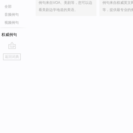
例句来自VOA、美剧等，您可以边
例句来自权威英文
全部
看美剧边学地道的美语。
等，提供最专业的
音频例句
视频例句
权威例句
go
返回词典
top