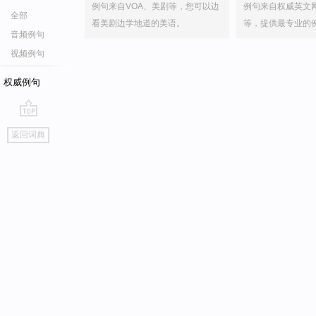
例句来自VOA、美剧等，您可以边
例句来自权威英文
全部
看美剧边学地道的美语。
等，提供最专业的
音频例句
视频例句
权威例句
go
返回词典
top