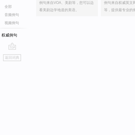
例句来自VOA、美剧等，您可以边
例句来自权威英文
全部
看美剧边学地道的美语。
等，提供最专业的
音频例句
视频例句
权威例句
go
返回词典
top