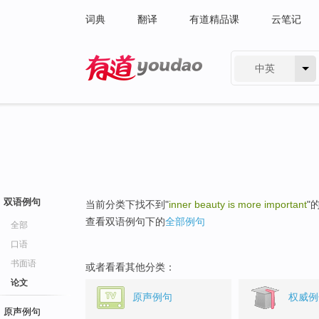
词典
翻译
有道精品课
云笔记
中英
有道 - 网易旗下搜索
双语例句
当前分类下找不到"
inner beauty is more important
"
查看双语例句下的
全部例句
全部
口语
书面语
或者看看其他分类：
论文
原声例句
权威例
原声例句