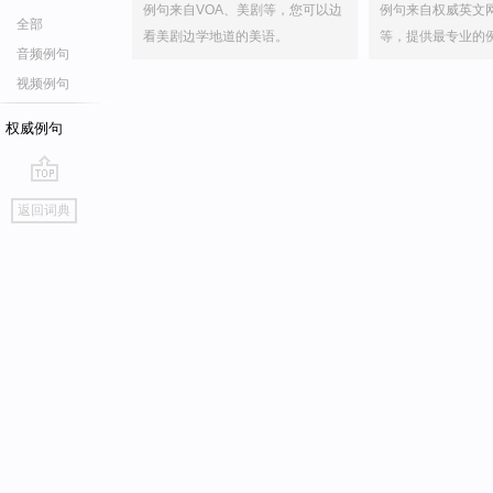
例句来自VOA、美剧等，您可以边
例句来自权威英文
全部
看美剧边学地道的美语。
等，提供最专业的
音频例句
视频例句
权威例句
go
返回词典
top