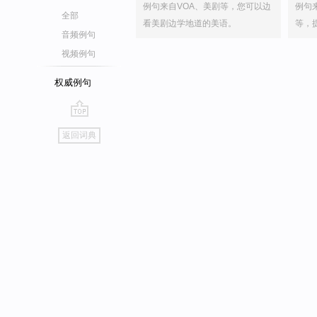
例句来自VOA、美剧等，您可以边
例句
全部
看美剧边学地道的美语。
等，
音频例句
视频例句
权威例句
go
返回词典
top