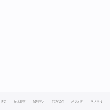
方博客
技术博客
诚聘英才
联系我们
站点地图
网络举报