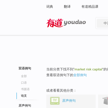
词典
翻译
有道精品课
中
有道 - 网易旗下搜索
双语例句
当前分类下找不到"
market risk capital
"
查看双语例句下的
全部例句
全部
口语
书面语
或者看看其他分类：
论文
原声例句
原声例句