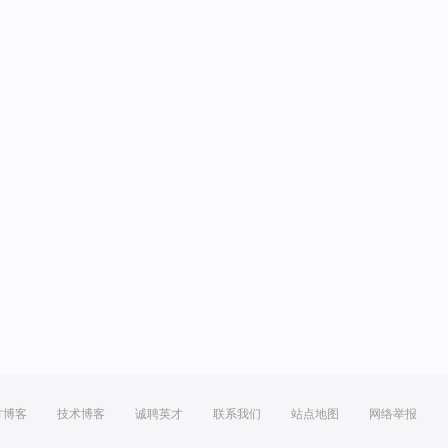
方博客
技术博客
诚聘英才
联系我们
站点地图
网络举报