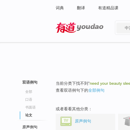
词典
翻译
有道精品课
中
有道 - 网易旗下搜索
双语例句
当前分类下找不到"
need your beauty sle
查看双语例句下的
全部例句
全部
口语
书面语
或者看看其他分类：
论文
原声例句
原声例句