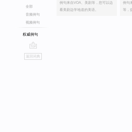
例句来自VOA、美剧等，您可以边
例句
全部
看美剧边学地道的美语。
等，
音频例句
视频例句
权威例句
go
返回词典
top