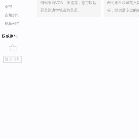
例句来自VOA、美剧等，您可以边
例句来自权威英文
全部
看美剧边学地道的美语。
等，提供最专业的
音频例句
视频例句
权威例句
go
返回词典
top