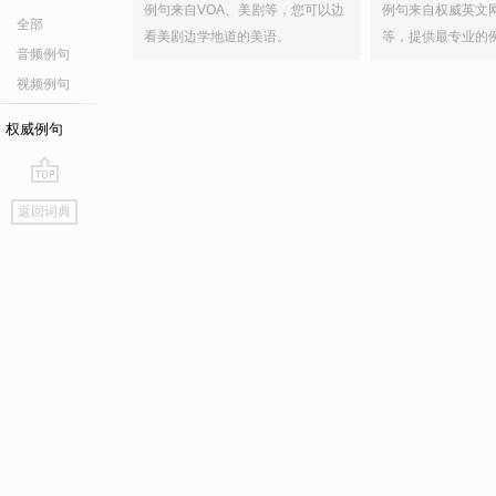
例句来自VOA、美剧等，您可以边
例句来自权威英文
全部
看美剧边学地道的美语。
等，提供最专业的
音频例句
视频例句
权威例句
go
返回词典
top