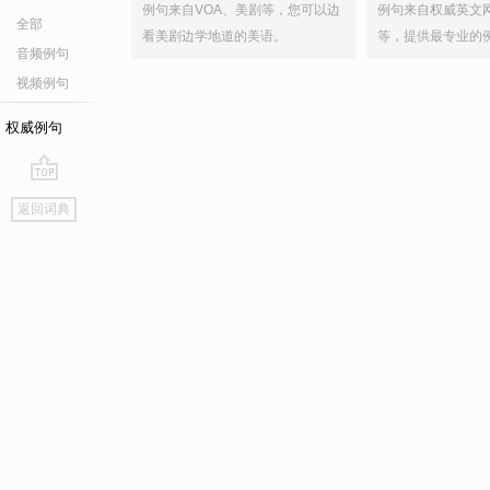
例句来自VOA、美剧等，您可以边
例句来自权威英文
全部
看美剧边学地道的美语。
等，提供最专业的
音频例句
视频例句
权威例句
go
返回词典
top