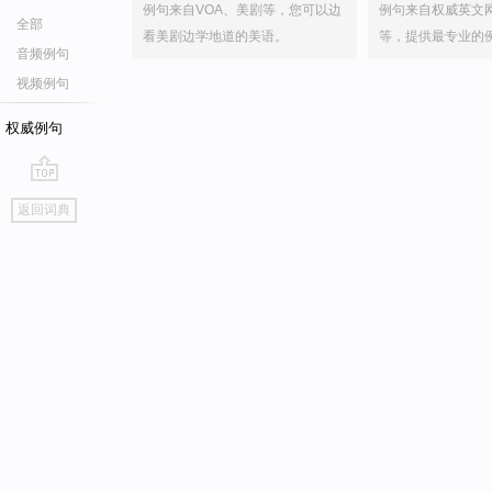
例句来自VOA、美剧等，您可以边
例句来自权威英文
全部
看美剧边学地道的美语。
等，提供最专业的
音频例句
视频例句
权威例句
go
返回词典
top