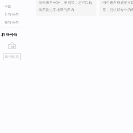
例句来自VOA、美剧等，您可以边
例句来自权威英文
全部
看美剧边学地道的美语。
等，提供最专业的
音频例句
视频例句
权威例句
go
返回词典
top