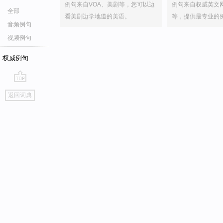
例句来自VOA、美剧等，您可以边
例句来自权威英文
全部
看美剧边学地道的美语。
等，提供最专业的
音频例句
视频例句
权威例句
go
返回词典
top