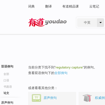
词典
翻译
有道精品课
云笔记
中英
有道 - 网易旗下搜索
双语例句
当前分类下找不到"
regulatory capture
"的例句。
查看双语例句下的
全部例句
全部
口语
书面语
或者看看其他分类：
论文
原声例句
权威例
原声例句