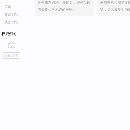
例句来自VOA、美剧等，您可以边
例句来自权威英文
全部
看美剧边学地道的美语。
等，提供最专业的
音频例句
视频例句
权威例句
go
返回词典
top