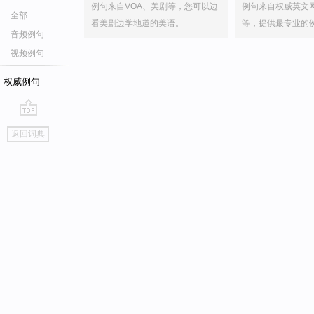
例句来自VOA、美剧等，您可以边
例句来自权威英文
全部
看美剧边学地道的美语。
等，提供最专业的
音频例句
视频例句
权威例句
go
返回词典
top