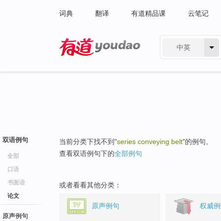
词典
翻译
有道精品课
云笔记
中英
有道 - 网易旗下搜索
双语例句
当前分类下找不到"
series conveying belt
"的例句。
查看双语例句下的
全部例句
全部
口语
书面语
或者看看其他分类：
论文
原声例句
权威例
原声例句