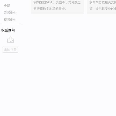
例句来自VOA、美剧等，您可以边
例句来自权威英文
全部
看美剧边学地道的美语。
等，提供最专业的
音频例句
视频例句
权威例句
go
返回词典
top