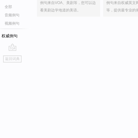
例句来自VOA、美剧等，您可以边
例句来自权威英文
全部
看美剧边学地道的美语。
等，提供最专业的
音频例句
视频例句
权威例句
go
返回词典
top