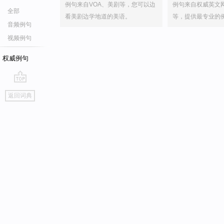
例句来自VOA、美剧等，您可以边
例句来自权威英文
全部
看美剧边学地道的美语。
等，提供最专业的
音频例句
视频例句
权威例句
go
返回词典
top