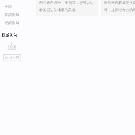
例句来自VOA、美剧等，您可以边
例句来自权威英文
全部
看美剧边学地道的美语。
等，提供最专业的
音频例句
视频例句
权威例句
go
返回词典
top