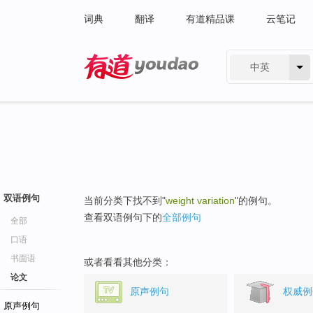
词典
翻译
有道精品课
云笔记
中英
有道 - 网易旗下搜索
双语例句
当前分类下找不到"
weight variation
"的例句。
查看双语例句下的
全部例句
全部
口语
书面语
或者看看其他分类：
论文
原声例句
权威例
原声例句