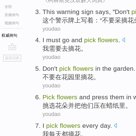
《柯林斯英汉双解大词典》
全部
T
his warning sign says, "Don't
p
音频例句
这
个警示牌上写着：“不要采摘花
视频例句
youdao
权威例句
I
must
go and
pick
flowers
.
我
需要
去
摘
花
。
go
youdao
返回词典
top
Don't
pick
flowers
in
the garden
.
不要
在
花园里
摘
花
。
youdao
Pick
flowers
and
press
them
in
挑选
花朵
并
把
他们
压
在
蜡纸
里。
youdao
I
pick
flowers
every day
.
我
每天
都
摘
花
。