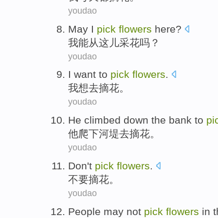
youdao
May
I
pick
flowers
here
?
我
能
从
这儿
采花
吗？
youdao
I
want
to
pick
flowers
.
我
想
去
摘
花
。
youdao
He
climbed
down the
bank
to
pi
他
爬
下
河堤
去
摘
花
。
youdao
Don't
pick
flowers
.
不要
摘
花
。
youdao
People
may
not
pick
flowers
in
t