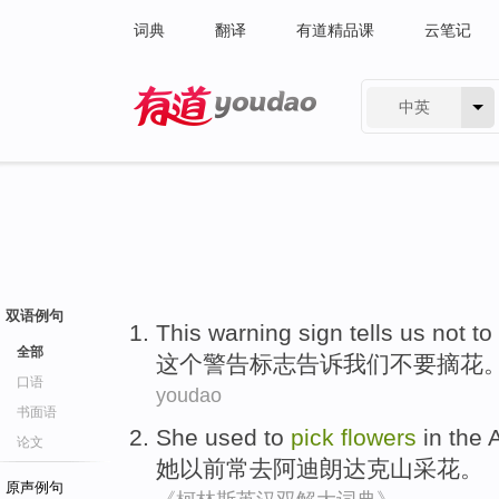
词典
翻译
有道精品课
云笔记
中英
有道 - 网易旗下搜索
双语例句
This
warning
sign
tells
us
not to
全部
这个
警告
标志
告诉
我们
不要
摘
花
口语
youdao
书面语
She
used
to
pick
flowers
in
the 
论文
她
以前常
去
阿迪朗
达克
山采花。
原声例句