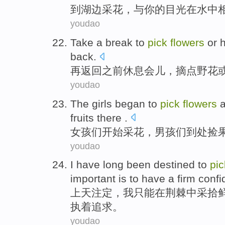
到
湖边
采花
，
与你的
目光
在
水中
youdao
Take a break
to
pick
flowers
or
h
back
.
再
返回
之前
休息
会儿，
摘点
野花
youdao
The girls
began to
pick
flowers
a
fruits
there .
女孩
们
开始
采花
，
男孩
们
到处
捡
youdao
I
have
long
been destined to
pic
important
is
to have a firm
confi
上天
注定
，
我
只能
在
荆棘
中
采拾
执着追求。
youdao