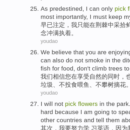
As predestined
,
I
can only
pick
most importantly
,
I
must
keep 
早已
注定，
我
只能
在
荆棘中
采拾
念
冲满执着
。
youdao
We
believe that
you
are
enjoyin
can
also
do
not
smoke
in
the di
fish
for food,
don
't
climb
trees
t
我们
相信
您
在
享受
自然
的
同时
，
垃圾
、不投食
喂
鱼
、
不
攀
树
摘
花
youdao
I
will
not
pick
flowers
in the park
hard
because
I am going to spe
other countries
and
tell
them
ab
其次
，
我
要
努力学 习
英语
，
因为