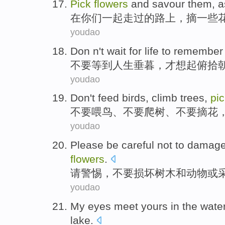
Pick
flowers
and savour
them,
a
在
你们
一起
走过
的路上，
摘一些
youdao
Don
n
't
wait for
life
to
remember
不要
等到
人生
垂暮
，才
想起
俯拾
youdao
Don't
feed
birds
,
climb trees
,
pi
不要
喂
鸟
、不要
爬树
、不要
摘
花
youdao
Please
be careful
not to
damag
flowers
.
请
警惕
，
不要
损坏
树木
和
动物
或
youdao
My eyes
meet
yours
in
the wate
lake
.