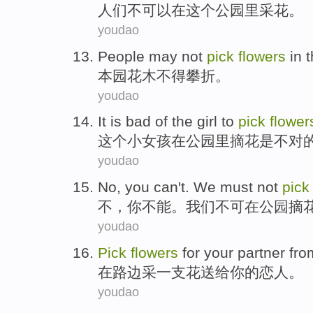
人们
不
可以
在
这个
公园里
采花
。
youdao
People
may not
pick
flowers
in t
本园
花木
不得
攀折。
youdao
It
is
bad
of
the girl
to
pick
flower
这个
小
女孩
在
公园里
摘
花
是
不对
youdao
No
,
you
can't
.
We
must not
pick
不
，
你
不能
。
我们
不可
在
公园
摘
youdao
Pick
flowers
for
your
partner
fr
在路边
采
一支花
送给
你
的
恋人
。
youdao