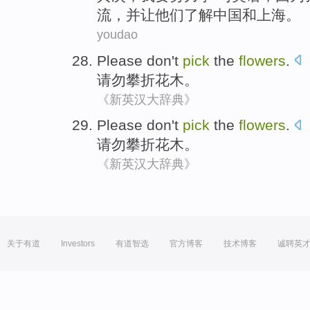
流，
并
让
他们
了解
中国
和
上海
。
youdao
Please don
't
pick
the
flowers
.
请勿
攀折
花木
。
《新英汉大辞典》
Please don
't
pick
the
flowers
.
请勿
攀折
花木
。
《新英汉大辞典》
关于有道
Investors
有道智选
官方博客
技术博客
诚聘英