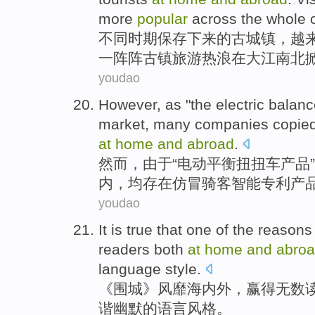
more
popular
across
the whole
c
不同
时期保存下来
的
古
城镇
，
越
一阵阵古镇旅游热浪
在
大江
南北
youdao
However
,
as
"the
electric
balanc
market
,
many companies copied
at
home
and
abroad
.
然而
，
由于
“
电动
平衡
扭扭
车
产品
”
内，均存在
仿冒
骑客智能
专利
产
youdao
It is true that
one
of the
reasons
readers
both
at
home
and
abro
language
style
.
《围城》
风靡
海内外
，赢得无数
谐
幽默的语言风格。