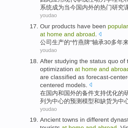
系统
成为
当今国内外
的
热门
研究
youdao
Our
products
have been
popula
at
home
and
abroad
.
公司
生产
的“竹燕牌”轴承
30
多年
youdao
After
studying the
status quo
of 
optimization
at
home
and
abroa
are
classified as forecast-cente
centered
models.
在
国内
和
国外
的
备件
支持
优化
的
列为
中心的预测模型和缺货为中
youdao
Ancient
towns
in
different
dynas
tourists
at
home
and
abroad
. V