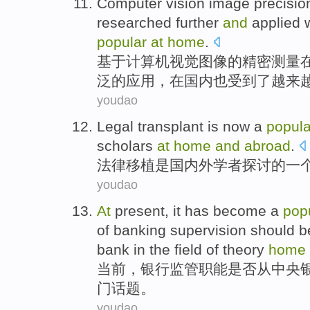
Computer
vision
image
precisio
researched further
and
applied
popular
at
home
.
基于计算机
视觉
图像
的
精密
测量
泛
的
应用
，
在
国内
也
受到
了越来
youdao
Legal
transplant
is
now
a
popula
scholars
at
home
and
abroad
.
法律
移植
是
国内外
学者
探讨
的
一
youdao
At
present
, it has
become a
pop
of
banking
supervision
should 
bank
in the field of
theory
home
当前
，
银行
监管
职能
是否
从
中央
门
话题
。
youdao