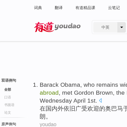
词典
翻译
有道精品课
云笔记
中英
有道 - 网易旗下搜索
双语例句
Barack Obama
,
who remains
wi
全部
abroad
,
met
Gordon Brown
, the
口语
Wednesday
April
1st
.
书面语
在
国内外
依旧
广
受欢迎
的
奥
巴马
论文
朗
。
youdao
原声例句