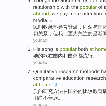
Though
the
abnormal
rise
of
pri
relationship
with
the
popular
of 
abroad
,
we
pay
more
attention
t
media
.
民间
收藏
热
异常
升温
，
固然
与
国
切
关系
，但
我们
更为
关注
的
是新
youdao
His
song
is
popular
both
at
hom
她
的
歌
在
国内
和
国外
都
流行
。
youdao
Qualitative
research
methods
ha
comparative
education
research
at
home
.
质的
研究
方法
在国外
的
比较
教育
用
尚
不
普遍
。
youdao