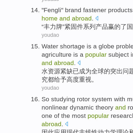
"
Fengli
"
brand
fastener
products
home
and
abroad
.
“
丰力
牌
”
紧固件系列
产品
赢的了
国
youdao
Water
shortage
is
a globe
probl
agriculture
is a
popular
subject 
and
abroad
.
水资源
紧缺
已
成为
全球的突出
问
究
都给予高度重视。
youdao
So
studying
rotor
system
with mu
nonlinear
dynamic
theory
and
ro
one
of the
most
popular
researc
abroad
.
因此
应用
现代
非线性
动力学
理论