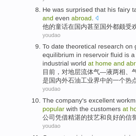
He
was
surprised
that
his
fairy t
and
even
abroad
.
他
的
童话
在
国内
甚至国外
都
颇
受
youdao
To
date
theoretical
research
on
equilibrium
in
reservoir
fluid
is
a
industrial world
at
home
and
ab
目前
，
对
地层
流体
气—液两相、
是
国内外
石油
工业界
中的
一个
热
youdao
The company
's
excellent work
popular
with
the customers
at
h
公司
凭借
精湛
的技艺
和
良好
的
信
youdao