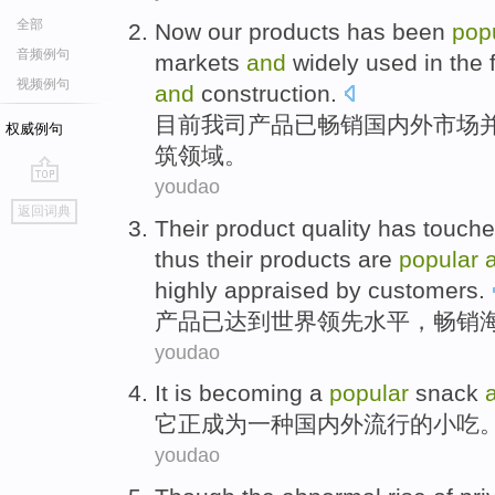
全部
Now
our
products
has been
pop
音频例句
markets
and
widely
used in the
视频例句
and
construction
.
目前
我司
产品
已
畅销
国内外
市场
权威例句
筑
领域
。
youdao
go
返回词典
top
Their
product
quality
has
touch
thus their products are
popular
highly appraised by customers
.
产品
已
达到
世界
领先
水平
，
畅销
youdao
I
t is becoming a
popular
snack
它
正成为一种国内外流行的小吃
youdao