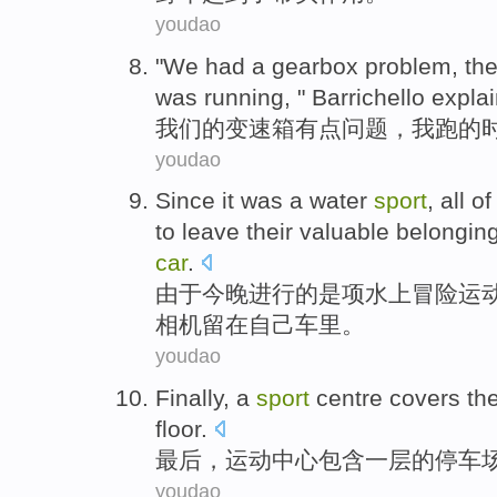
youdao
"
We
had
a gearbox
problem
, th
was running
, " Barrichello expl
我们
的变速箱
有点
问题
，
我
跑的
youdao
Since
it
was
a
water
sport
,
all
of
to
leave
their
valuable
belongin
car
.
由于
今晚
进行
的
是
项
水上
冒险运
相机
留在
自己
车
里
。
youdao
Finally
,
a
sport
centre
covers
th
floor
.
最后
，
运动
中心
包含
一
层
的
停车
youdao