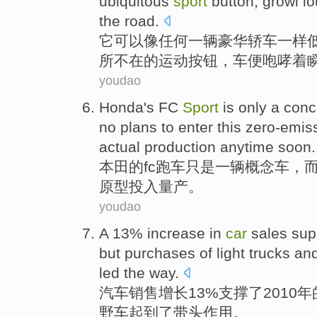
ubiquitous
sport
button
,
growl lo
the road
.
它
可以
像
任何一
辆豪华
轿车
一样
所不在
的
运动
按钮
，车便
咆哮
着
youdao
Honda
's
FC
Sport
is only
a
conc
no
plans
to enter
this
zero-emis
actual
production
anytime soon
.
本田
的
fc
跑车
只是
一
辆
概念
车
，
原型投入量
产
。
youdao
A 13%
increase
in
car
sales
sup
but purchases of
light
trucks
an
led
the way.
汽车
销售
增长
13%
支撑
了2010年
野车
起到
了带头
作用。