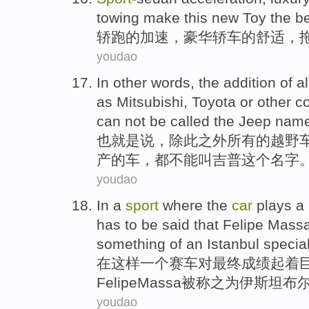
towing
make this new Toy the b
轿跑
的
加速
，
豪华轿车
的
舒适
，
youdao
In
other words
,
the
addition
of
al
as
Mitsubishi
,
Toyota
or
other
c
can
not be
called
the Jeep
nam
也
就是说
，
除此之外
所有
的
越野
产
的
车
，
都
不能
叫
吉普
这个
名字
youdao
In
a
sport
where the
car
plays
a
has to
be
said that
Felipe
Massa
something
of an
Istanbul
special
在这样
一个
赛车
对
最终
成绩
起
着
Felipe
Massa
被
称之为伊斯坦布
youdao