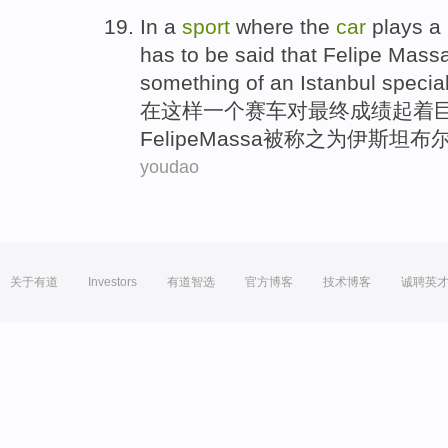
In
a
sport
where the
car
plays
a
has to
be
said that
Felipe
Massa
something
of an
Istanbul
special
在这样
一个
赛车
对
最终
成绩
起
着
Felipe
Massa
被
称之为伊斯坦布
youdao
关于有道
Investors
有道智选
官方博客
技术博客
诚聘英