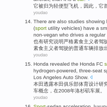
它
被
归
为
轻便
型
飞机
，
因此
，它
youdao
There are
also
studies
showing
(
sport
utility vehicles) have a s
non-vegan
who
drives
a
regular
也
有
研究
说明
严格
素食
主义者
驾
素食主义者
驾驶
的普通车辆
排放
youdao
Honda
revealed
the Honda
FC
s
hydrogen-powered
,
three-seat
s
Los Angeles
Auto Show
.
本田
透露
本田
俱乐部
体育
设计
研
车
概念
，
在
2008年
洛杉矶
车展。
youdao
Sport
-sedan
acceleration
,
luxury