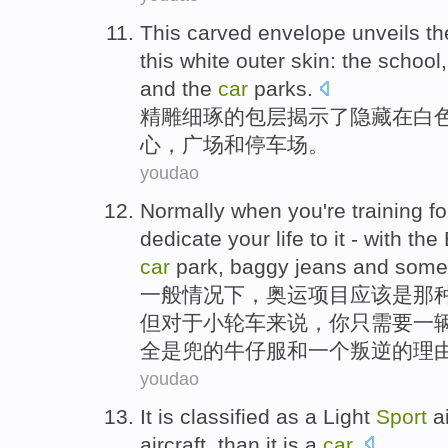
This
carved
envelope
unveils
th
this
white
outer skin
:
the
school
and
the
car
parks
.
精雕细琢
的
包
层揭示
了
隐藏
在
白
心
，
广场
和
停车场。
youdao
Normally
when you
're
training
fo
dedicate your
life
to it -
with
the
car
park
,
baggy
jeans
and
some
一般
情况下，
奥运
项目应该
是
那
但
对于
小
轮
车
来说，
你
只
需要
一
全是兜
的牛仔服和一个叛逆的理
youdao
It
is classified
as
a
Light
Sport
a
aircraft
, than it
is
a
car
.