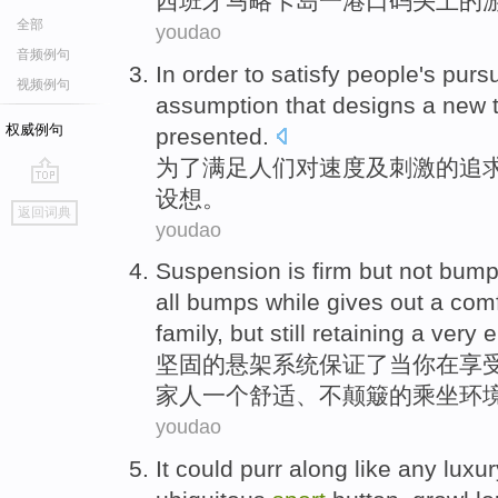
西班牙马略卡岛一
港口
码头
上的
全部
youdao
音频例句
In order to
satisfy
people
's
pursu
视频例句
assumption that
designs
a new
权威例句
presented
.
为了
满足
人们
对
速度
及
刺激
的
追
设想
。
go
返回词典
top
youdao
Suspension
is firm
but
not bum
all bumps
while
gives
out
a
comf
family
, but still retaining a very
e
坚固
的
悬架系统
保证
了当你在享
家人
一个
舒适
、
不
颠簸的
乘坐
环
youdao
It
could
purr
along
like
any
luxur