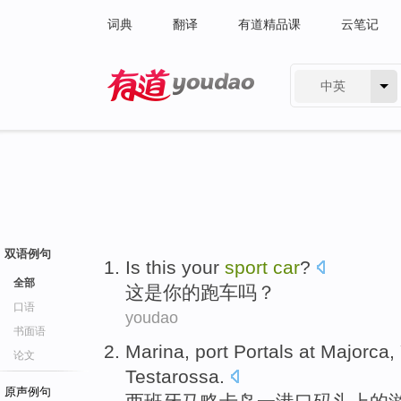
词典
翻译
有道精品课
云笔记
中英
有道 - 网易旗下搜索
双语例句
Is
this
your
sport
car
?
全部
这
是
你
的
跑车
吗？
口语
youdao
书面语
Marina
,
port
Portals at
Majorca
,
论文
Testarossa
.
原声例句