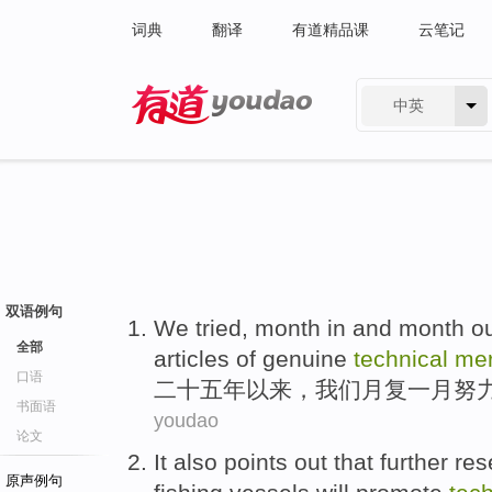
词典
翻译
有道精品课
云笔记
中英
有道 - 网易旗下搜索
双语例句
We
tried
,
month
in and month ou
全部
articles
of
genuine
technical
mer
口语
二十五
年以来
，
我们
月复一月
努
书面语
youdao
论文
It
also
points out that
further
res
原声例句