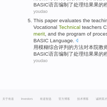
BASIC
语言
编制了
处理
结果
果
的
youdao
This
paper evaluates
the
teachi
Vocational
Technical
teachers
Co
merit
, and the
program
of
proce
BASIC
Language
.
用
模糊
综合
评判
的
方法
对
本院教
BASIC
语言
编制了
处理
结果
果
的
youdao
关于有道
Investors
有道智选
官方博客
技术博客
诚聘英