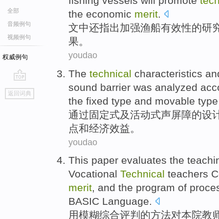
fishing vessels
will
promote
tech
全部
the
economic
merit
.
音频例句
文中
还
指出
加强
渔船
有效性
的
研
视频例句
果
。
youdao
权威例句
The
technical
characteristics
an
sound
barrier
was analyzed
acco
go
返回词典
top
the
fixed
type
and
movable
typ
通过
固定式
及
活动
式
声
屏障
的
设
点
和
经济
效益
。
youdao
This
paper evaluates
the
teachi
Vocational
Technical
teachers
Co
merit
, and the
program
of
proce
BASIC
Language
.
用
模糊
综合
评判
的
方法
对
本院教