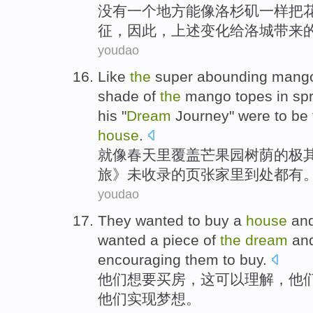
没有
一个
地方
能
像
洛杉矶
一样
把
征，
因此
，
上述
变化
给洛城
带来
youdao
Like
the
super abounding mango
shade
of
the
mango
topes in
sp
his
"
Dream
Journey
"
were
to
be
house
.
就像
春天
里覆盖
芒果园
树荫
的
极
旅
》
未
收录
的
页张
家里
到处
都
有
youdao
They
wanted
to
buy
a
house
an
wanted a piece
of
the
dream
an
encouraging
them
to buy.
他们
想要
买房
，
这
可以理解
，他
他们
实现梦想。