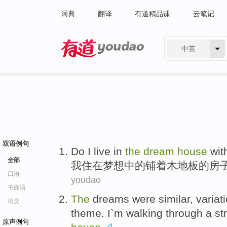
词典
翻译
有道精品课
云笔记
中英
有道 - 网易旗下搜索
双语例句
Do
I
live
in
the
dream
house
wit
全部
我
住
在
梦想
中的
铺
着
木地板的
房
口语
youdao
书面语
The
dreams
were
similar
,
variat
论文
theme.
I
`m
walking through
a
st
原声例句