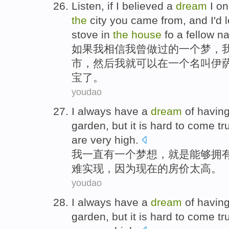
Listen,
if
I
believed
a
dream
I
on
the
city
you
came
from,
and
I
'd
l
stove
in
the
house
fo a
fellow
n
如果
我
相信
我
曾
做过
的
一
个
梦
，
市，
然后
我
就
可以
在
一个名叫伊
宝
了。
youdao
I
always
have
a
dream
of
havin
garden
,
but
it is hard to come
tr
are
very high
.
我
一直
有
一
个
梦想
，就是能够
拥
难
实现
，
因为
现在
的
房价
太高
。
youdao
I
always
have
a
dream
of
havin
garden
,
but
it is hard to come
tr