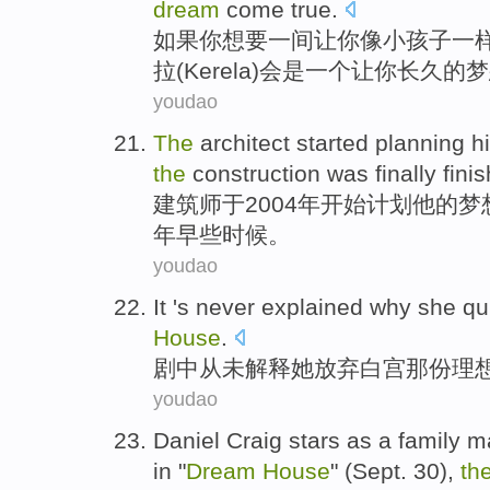
dream
come true
.
如果
你
想
要
一
间让你
像
小孩子
一
拉
(Kerela)
会
是
一个让你
长久
的
梦
youdao
The
architect
started
planning
h
the
construction
was finally
fini
建筑师
于2004年
开始
计划
他
的
梦
年
早些时候
。
youdao
It 's
never
explained
why
she
qu
House
.
剧中
从未
解释
她
放弃
白宫
那份
理
youdao
Daniel
Craig
stars as a
family
m
in
"
Dream
House
" (
Sept.
30),
th