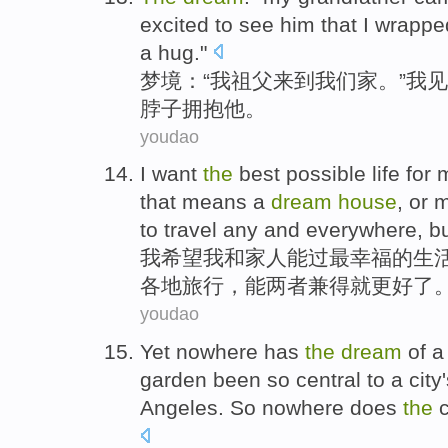
excited to
see
him
that I
wrappe
a
hug
."
梦境
：“
我
祖父
来到
我们
家
。”
我
见
脖子
拥抱他。
youdao
I
want
the
best
possible
life
for
m
that
means
a
dream
house
,
or
m
to
travel
any and
everywhere
, 
我
希望
我
和
家人
能过
最
幸福
的
生
各地
旅行
，能两者
兼得就更好
了
youdao
Yet
nowhere
has
the
dream
of
a
garden
been
so
central
to a
city
Angeles.
So
nowhere
does
the
c