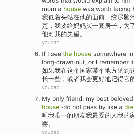
words that would
explain
to
him
mom
a
house
was worth
facing
我
低着
头
站
在
他
的
面前
，绞尽
脑
楚，
我
要
给妈妈
买
一
套房子
，
为
他
对我的
失望
。
youdao
If
I
see
the
house
somewhere
in
long-drawn-out
,
or
I
remember
i
如果
我
在
这个
国家
某个地方
见到
长
一些，
或者
我会
更好地
记得
它
youdao
My
only
friend
, my
best beloved
house
-do not pass by like
a
dr
呵
我
唯一
的
朋友
我
最爱
的人我
的
罢
。
youdao