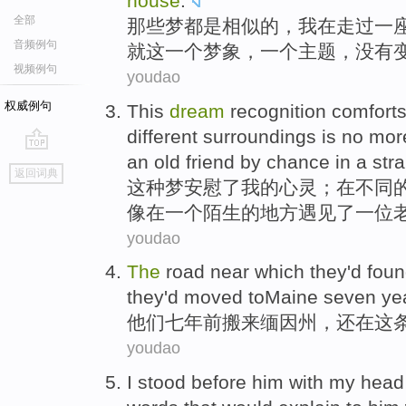
house
.
全部
那些
梦
都是
相似的
，
我
在
走过
一
音频例句
就
这一个
梦
象，
一
个
主题
，
没有
视频例句
youdao
权威例句
This
dream
recognition comfort
different
surroundings
is
no
mor
an
old friend
by chance
in
a
str
go
返回词典
top
这种
梦
安慰
了
我
的心灵；
在
不同
像
在
一
个
陌生
的地方遇见了
一
位
youdao
The
road
near
which
they
'd
fou
they
'd moved
toMaine
seven
ye
他们
七
年前
搬
来
缅因州
，还
在
这
youdao
I
stood
before
him
with
my
head