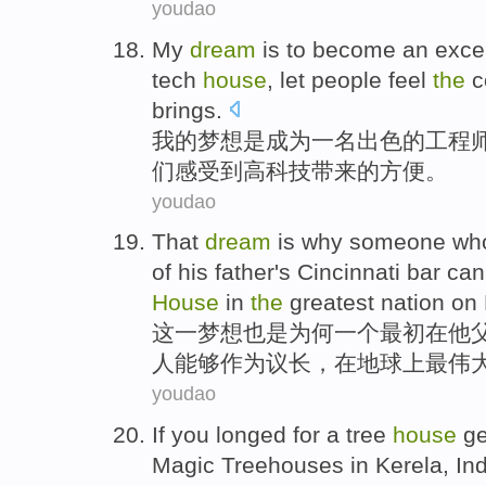
youdao
My
dream
is
to become
an
exce
tech
house
,
let
people
feel
the
c
brings
.
我
的
梦想
是
成为
一名
出色的
工程
们
感受到
高科技
带来
的
方便
。
youdao
That
dream
is
why
someone
wh
of
his
father's
Cincinnati
bar
can
House
in
the
greatest
nation
on
这一
梦想
也是
为何
一个
最初
在
他
人
能够
作为
议长
，
在
地球上
最
伟
youdao
If
you
longed for
a
tree
house
g
Magic Treehouses in Kerela
,
In