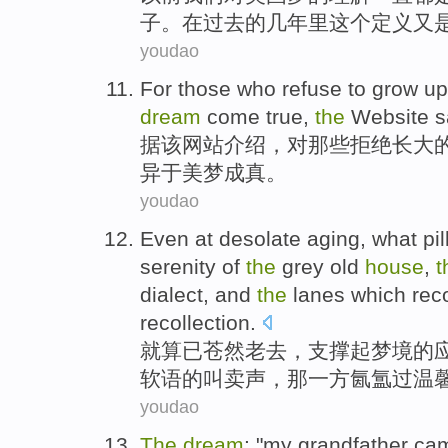
子
。
在
过去的几年里
这个
定义又
youdao
For
those who
refuse to
grow up
dream
come true
,
the
Website
s
据
该
网站
介绍
，
对
那些
拒绝
长大
异于
美梦
成真
。
youdao
Even
at
desolate
aging
, what
pi
serenity
of
the
grey
old
house
,
t
dialect,
and
the
lanes
which
rec
recollection.
就算
已苍然
老
去，
支撑
起
梦境
的
软
语的叫卖声，
那
一方氤氲过
温
youdao
The
dream
: "
my
grandfather
cam