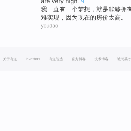
are
very high
.
我
一直
有
一
个
梦想
，就是能够
拥
难
实现
，
因为
现在
的
房价
太高
。
youdao
关于有道
Investors
有道智选
官方博客
技术博客
诚聘英