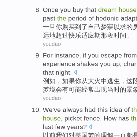
Once
you
buy
that
dream
house
past
the
period
of
hedonic
adapt
一旦
你
购买
到了
自己梦寐以求的
远地
超过
快乐
适应期那段时间
。
youdao
For instance
,
if
you
escape
from
experience
shakes you up,
chan
that night.
例如
，
如果
你
从
大火
中逃生
，
这
梦境
会
有可能经常出现当时的景
youdao
We
've
always
had this
idea
of
t
house
,
picket
fence
.
How
has
th
last
few years
?
以前
我们
对
美国
梦
的
理解
一直
都