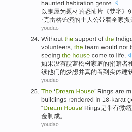
haunted
habitation
genre
.
以
鬼屋
为题材
的
恐怖片《
梦
宅
》
9
·
克雷
格饰演的主人公
带
着
全家
搬
youdao
Without
the
support
of
the
Indig
volunteers
,
the
team
would not 
seeing
the
house
come to life.
如果没有
靛蓝
松树
家庭
的
捐赠者
续
他们
的
梦想
并真的看到
实体建
youdao
The
‘
Dream
House
’
Rings
are
mi
buildings
rendered
in 18-karat
g
“
Dream
House
”
Rings
是
带有
微缩
金制成。
youdao