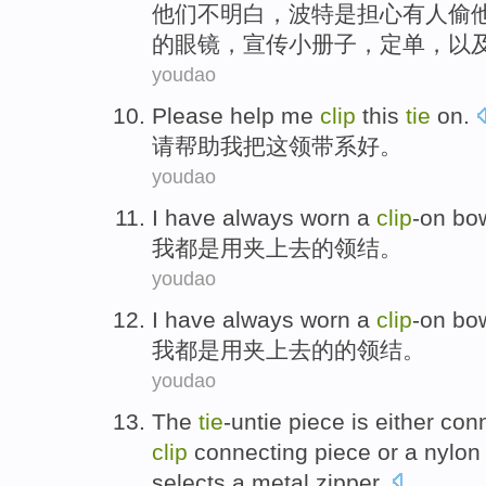
他们
不
明白
，
波特是
担心
有人
偷
的
眼镜
，
宣传小册子
，
定单
，
以
youdao
Please
help
me
clip
this
tie
on.
请
帮助
我
把
这
领带系好
。
youdao
I
have always
worn a
clip
-on b
我
都
是用夹上去的
领结
。
youdao
I
have always
worn a
clip
-on b
我
都
是用夹上去的的
领结
。
youdao
The
tie
-untie
piece
is
either
conn
clip
connecting
piece or a
nylon
selects a
metal
zipper
.