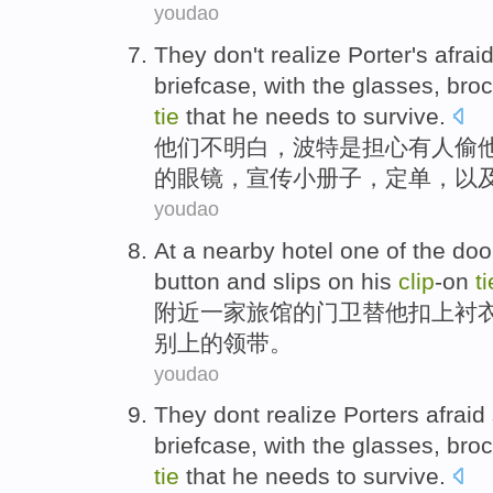
youdao
They
don't
realize
Porter
's
afrai
briefcase
,
with
the
glasses
,
bro
tie
that
he
needs to
survive
.
他们
不
明白
，
波特
是
担心
有人
偷
的
眼镜
，
宣传小册子
，
定单
，
以
youdao
At a
nearby
hotel
one
of the
doo
button
and slips
on
his
clip
-on
ti
附近
一家旅馆
的
门卫
替
他
扣
上
衬
别上的领带。
youdao
They
dont
realize
Porters
afraid
briefcase
,
with
the
glasses
,
bro
tie
that
he
needs to
survive
.