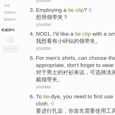
youdao
全部
Employing a
tie
clip
?
音频例句
想用
领带夹
？
视频例句
youdao
权威例句
NO01
,
I
'd like
a
tie
clip
with a
sm
我
想
看
有
小
碎
钻
的
领带夹
。
go
youdao
返回词典
top
For
men's
shirts
,
can
choose
th
appropriate
,
don't
forget to
wear
对于
男士
的
衬衫来说
，
可
选择
淡
戴
领带夹
。
youdao
T
o
tie
-dye, you need to first use
cloth.
要
进行扎染，你首先需要使用工