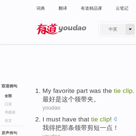
词典
翻译
有道精品课
云笔记
中英
有道 - 网易旗下搜索
双语例句
My favorite part
was
the
tie
clip
.
全部
最好
是
这个
领带夹
。
口语
youdao
书面语
I
must have
that
tie
clip
!
论文
我
得
把
那条
领带剪短一点！
原声例句