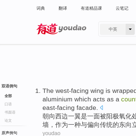
词典
翻译
有道精品课
云笔记
中英
有道 - 网易旗下搜索
双语例句
The west-facing
wing
is
wrappe
全部
aluminium
which
acts as
a
coun
口语
east-facing facade
.
书面语
朝向
西边一
翼
是
一面被
阳极
氧化
论文
墙
，
作为
一
种与偏向传统
的
东向
youdao
原声例句