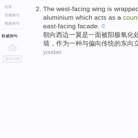
全部
The west-facing
wing
is
wrappe
音频例句
aluminium
which
acts as
a
coun
视频例句
east-facing facade
.
朝向
西边一
翼
是
一面被
阳极
氧化
权威例句
墙
，
作为
一
种与偏向传统
的
东向
youdao
go
返回词典
top