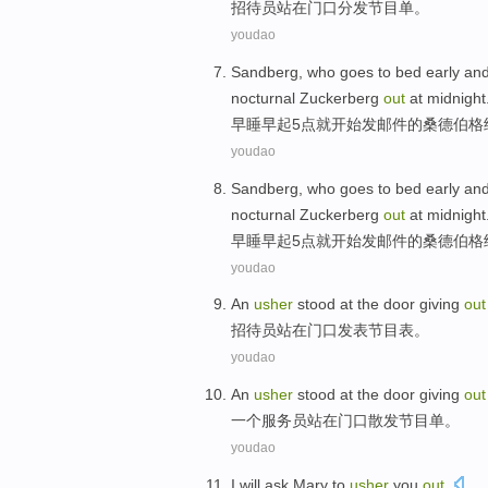
招待员
站
在门口分发节目单。
youdao
Sandberg
, who goes
to bed early an
nocturnal
Zuckerberg
out
at
midnight
早
睡
早起
5
点
就开始
发
邮件
的
桑德
伯格
youdao
Sandberg
, who
goes to bed early an
nocturnal
Zuckerberg
out
at
midnight
早
睡
早起
5
点
就开始
发邮件
的
桑德伯格
youdao
An
usher
stood
at
the door
giving
out
招待员
站
在
门口
发表节目表。
youdao
An
usher
stood
at
the door
giving
out
一个
服务员
站
在门口散发节目单。
youdao
I will
ask
Mary
to
usher
you
out
.