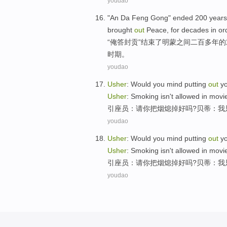
youdao
"An Da Feng
Gong
"
ended
200
years
brought
out
Peace
,
for decades
in
or
“
俺答封贡
”
结束了
明
蒙
之间
二百
多年
的
时期。
youdao
Usher
:
Would you mind
putting
out
y
Usher
:
Smoking
isn't allowed
in movi
引座员
：
请你
把
烟
熄掉
好
吗?
贝蒂
：
我
youdao
Usher
:
Would you mind
putting
out
y
Usher
:
Smoking
isn't allowed
in movi
引座员
：
请你
把
烟
熄掉
好
吗?
贝蒂
：
我
youdao