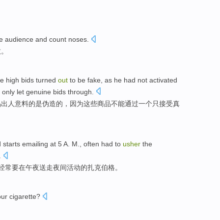
he
audience
and
count noses
.
数。
he
high
bids
turned
out
to
be
fake
,
as
he had
not
activated
e
only
let
genuine bids
through
.
品出人意料
的
是
伪造
的，
因为
这些商品
不能
通过
一个
只
接受真
d
starts
emailing
at
5
A. M.,
often
had
to
usher
the
.
经常
要
在
午夜
送走
夜间
活动的扎克
伯格
。
our
cigarette
?