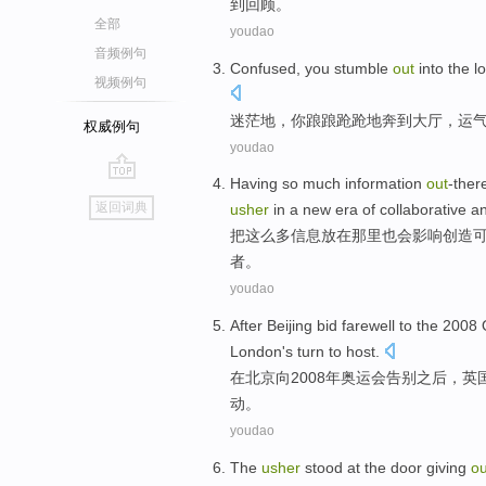
到回顾。
全部
youdao
音频例句
Confused
,
you
stumble
out
into
the l
视频例句
迷茫地
，
你
踉踉跄跄
地奔
到
大厅
，
运
权威例句
youdao
Having
so
much
information
out
-ther
go
返回词典
usher
in a
new
era
of
collaborative
a
top
把
这么
多
信息
放在
那里
也
会
影响
创造
者。
youdao
After
Beijing
bid farewell
to the 2008
London
's turn to
host
.
在
北京
向2008年
奥运会
告别
之后，
英
动。
youdao
The
usher
stood
at
the door
giving
ou