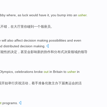
obby where
,
as luck would have
it,
you
bump into
an
usher
.
气
不错，在大厅里你
碰到
一个领座员。
e
will
also
affect
decision
making
possibilities
and
even
nd
distributed
decision
making.
可能性
的
决定
，
甚至
会影响
新的
协作
和
分布式
决策
领域的领导
Olympics
,
celebrations
broke
out
in Britain
to
usher
in
国
开始举行
庆祝
活动，着手准备
伦敦
主办下届奥运会的活
t
programs.