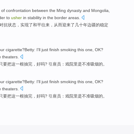
of
confrontation
between
the
Ming
dynasty and
Mongolia
,
der to
usher
in
stability
in
the
border areas
.
对抗状态
，
实现了
和平
往来，
从而
迎来了
几十
年边疆的
稳定
our
cigarette
?
Betty
:
I
'll just
finish
smoking
this
one
,
OK
?
e
theaters.
只要
把
这
一
根
抽
完
，好吗? 引座员：戏院
里
是
不准
吸烟
的。
our
cigarette
?
Betty
:
I
'll just
finish
smoking
this
one
,
OK
?
e
theaters.
只要
把
这
一
根
抽
完
，好吗? 引座员：戏院
里
是
不准
吸烟
的。