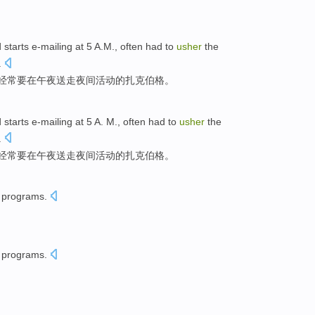
d
starts
e-mailing
at
5
A.M
.,
often
had
to
usher
the
.
经常
要
在
午夜
送
走夜间活动
的扎克伯格。
d
starts
e-mailing
at
5
A. M.,
often
had
to
usher
the
.
经常
要
在
午夜
送走
夜间
活动的扎克
伯格
。
programs.
programs.