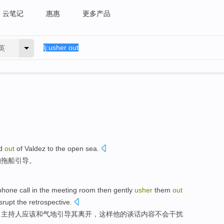
云笔记
惠惠
更多产品
英
nd
out
of
Valdez
to
the
open sea.
的拖船
引导
。
phone call
in
the meeting room
then
gently
usher
them
out
srupt
the
retrospective
.
，主持人应该
和气
地引导
其
离开
，
这样
他
的
谈话内容
不会
干扰