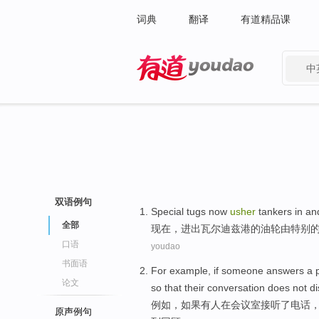
词典
翻译
有道精品课
中
有道 - 网易旗下搜索
双语例句
Special
tugs
now
usher
tankers
in a
全部
现在
，进出
瓦尔
迪兹港
的
油轮由
特别
口语
youdao
书面语
For example
,
if
someone
answers
a
论文
so that
their
conversation
does not
di
例如
，
如果
有人
在
会议室
接听
了
电话
原声例句