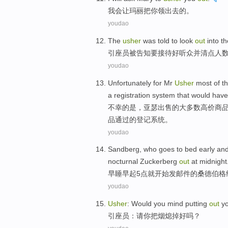
我会
让
玛丽
把
你
领出去的。
youdao
The
usher
was
told
to
look
out
into t
引座员
被
告知
要
接待好
听众
并
清点
人
youdao
Unfortunately
for
Mr
Usher
most
of
t
a
registration
system
that would hav
不幸
的
是
，
亚瑟
出售的
大多数
高价
商
品
通过的
登记
系统
。
youdao
Sandberg
, who
goes to bed early an
nocturnal
Zuckerberg
out
at
midnight
早
睡
早起
5
点
就开始
发邮件
的
桑德伯格
youdao
Usher
:
Would you mind
putting
out
y
引座员
：
请你
把
烟熄掉好
吗？