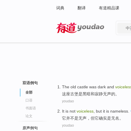
词典
翻译
有道精品课
中
有道 - 网易旗下搜索
双语例句
The
old castle
was
dark
and
voiceles
全部
这座
古堡
是
黑暗
和
寂静无声
的。
口语
youdao
书面语
It
is not
voiceless
,
but
it
is
nameless
.
论文
它
并
不是
无声
，
但
它确实
是
无名。
youdao
原声例句