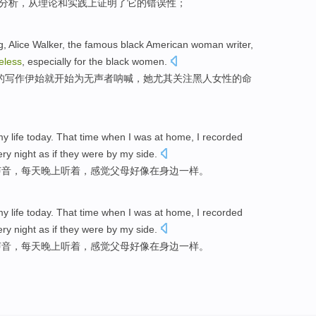
分析
，从
理论
和
实践
上证
明了它的
错误
性；
g
,
Alice
Walker
, the
famous
black
American woman writer
,
eless
,
especially
for the black
women
.
的
写作
伊始就开始
为
无声
者呐喊，她
尤其
关注黑人
女性
的命
my life today. That time when I was
at home
,
I
recorded
ery
night
as
if
they were
by
my
side
.
声音，
每天
晚上
听
着，
感觉
父母
好像
在
身边
一样。
my life today. That time when I was
at home
,
I
recorded
ery
night
as
if
they were
by
my
side
.
声音，
每天
晚上
听
着，
感觉
父母
好像
在
身边
一样。