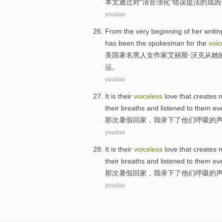
本文
通过
对
“清音浊化”
错误
提法
的
成因
youdao
From
the very
beginning
of
her
writin
has been the spokesman
for
the
voic
美国
著名
黑人
女作家
艾丽斯
·
沃克
从
她
运。
youdao
It is
their
voiceless
love
that creates 
their
breaths
and
listened to
them
ev
那次暑假
回家
，
我
录下
了
他们
呼吸
的
youdao
It is
their
voiceless
love
that creates 
their
breaths
and
listened to
them
ev
那次暑假
回家
，
我
录下
了
他们
呼吸
的
youdao