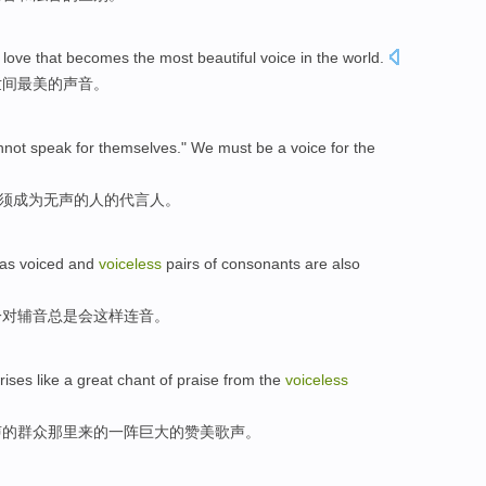
love
that becomes
the most beautiful
voice
in the world.
世间
最美
的
声音
。
nnot
speak for themselves." We must
be a
voice
for
the
须
成为
无声
的人
的
代言人
。
as
voiced
and
voiceless
pairs of
consonants
are also
一对
辅音
总是会这样连音。
rises like a
great
chant of
praise
from
the
voiceless
声的
群众
那里来
的
一阵
巨大
的
赞美
歌声
。