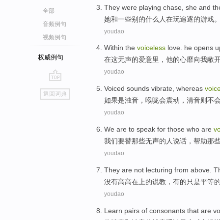
They
were playing
chase
,
she
and
th
全部
她
和
一些别的什么人
在
玩
追逐
的游戏
音频例句
youdao
视频例句
Within
the
voiceless
love.
he
opens
u
权威例句
在
这
无声
的爱意里，
他
的
心
靡
向
我
敞
youdao
go
Voiced
sounds
vibrate
,
whereas
voic
返回词典
top
如果是
浊音，
喉咙会震动
，
清音则
不
youdao
We
are
to
speak for
those
who are
vo
我们
要
替
那些
无声
的人说话，
帮助
那
youdao
They
are not
lecturing
from
above
. 
没有
高高
在
上
的
说教
，有的
只是
平等
youdao
Learn
pairs
of
consonants
that are
vo