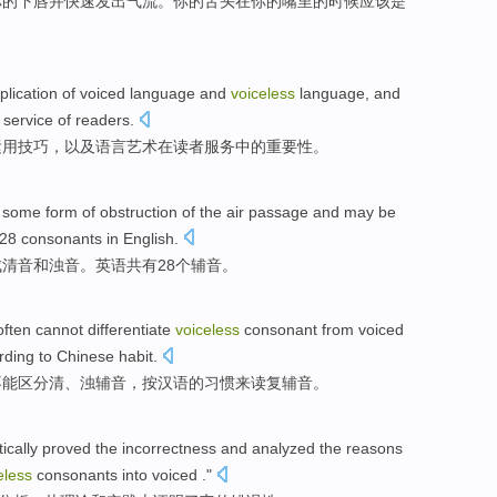
你的
下唇
并
快速
发出气流
。你的
舌头
在
你的嘴里的时候
应该
是
plication
of
voiced
language
and
voiceless
language,
and
service
of
readers
.
运用
技巧
，
以及
语言
艺术
在
读者
服务
中的
重要性
。
some
form of
obstruction
of
the air
passage
and
may be
28
consonants in
English
.
成清音
和
浊音
。
英语
共有
28个
辅音。
often
cannot
differentiate
voiceless
consonant
from voiced
rding to
Chinese
habit
.
不能
区分清、浊
辅音
，
按
汉语
的习惯来
读
复辅音
。
ically
proved the
incorrectness
and
analyzed
the
reasons
eless
consonants
into voiced ."