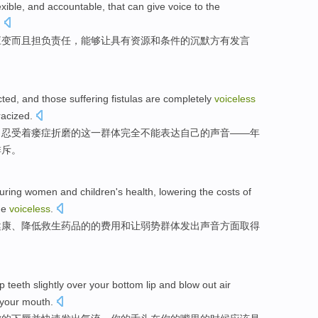
exible
,
and
accountable
,
that can
give
voice to
the
.
应变
而且
担负责任
，
能够
让
具有
资源
和条件
的
沉默方有
发言
cted
, and
those suffering
fistulas
are
completely
voiceless
racized
.
，
忍受
着
瘘
症折磨的这一群体
完全
不能表达自己的声音——
年
排斥。
uring
women
and
children's
health
,
lowering
the
costs
of
he
voiceless
.
健康
、
降低
救生
药品
的
的
费用
和让弱势群体发出
声音
方面取得
p teeth
slightly
over
your
bottom lip
and
blow out air
your
mouth.