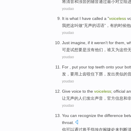
将清音
和
浊音
的
辅音
通过
最小
对立组
youdao
It
is
what I
have
called
a "
voiceless
vo
我
把
这
叫做
“
无声
的
话语”，
有的时候
他
youdao
Just imagine
,
if it
weren't
for
them
,
w
可是
试想
要是
没有
他们
，
谁
又
为
这些
youdao
For ,
put
your top
teeth
onto your bo
发，
要用上
齿
咬住下唇
，发出
类似
的
youdao
Give
voice
to
the
voiceless
;
official
an
让
无声
的
人们
发出
声音
，
官方信息
和
youdao
You
can
recognize
the
difference be
throat
.
你
可以
通过
将
手指
放在喉咙处
来判断