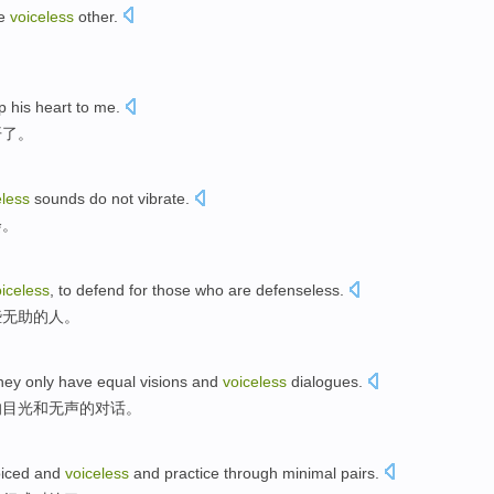
e
voiceless
other
.
。
p
his
heart
to
me
.
开
了。
eless
sounds do not vibrate.
会。
iceless
, to
defend for
those who
are defenseless
.
些无助的
人
。
They
only have
equal
visions
and
voiceless
dialogues
.
的
目光
和
无声
的
对话
。
iced
and
voiceless
and practice
through
minimal
pairs.