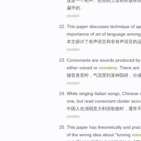
这
是
一个
轻声。
把
你
的
上
齿
轻轻
放在
扁平的
。
youdao
This paper
discusses
technique
of
ap
importance
of
art
of language
among
本文
探讨了
有声
语言
和
非
有声
语言
的
youdao
Consonants
are sounds produced
by
either voiced
or
voiceless
.
There are
辅音
发音时，
气流
受到
某种
阻碍
，
分
youdao
While singing
Italian
songs
,
Chinese
one, but
read
consonant
cluster
acco
中国人
在
演唱
意大利语
歌曲
时，
通常
youdao
This paper
has
theoretically
and
pract
of
the
wrong
idea
about
"
turning
voic