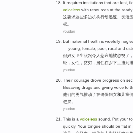
It
requires
institutions
that are
fast
,
fl
voiceless
with
resources
at
the
ready
这
要求
这些
多边
机构
行动迅速
、
灵活
权
。
youdao
But
maternal
health
is woefully
negle
—
young
,
female
,
poor
,
rural
and ost
但
妇女
卫生状况
令人
悲哀地被
忽视了
轻
，
女性
，贫穷，居住在乡下且遭到
youdao
Their
courage
drove progress
on
sec
lifesaving
drugs
and
giving voice to
t
他们
的
勇气
推动
了
在
确保
妇女
和
儿童
进展。
youdao
This
is
a
voiceless
sound.
Put
your
to
quickly
.
Your
tongue
should
be
flat
in