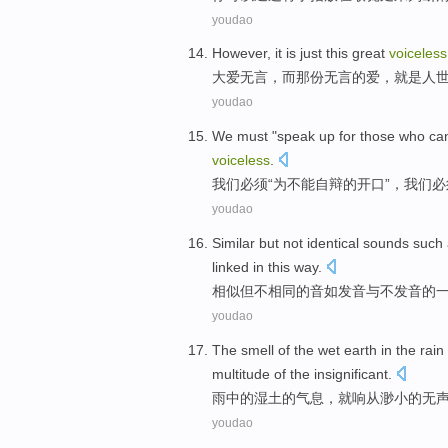
youdao
However, it
is just
this
great
voiceless
大
爱
无言
，而那份无言的爱，
就是
人
youdao
We
must
"
speak
up
for
those who
ca
voiceless
.
我们
必须
“
为
不能
自辩的
开口
”，我们必
youdao
Similar
but
not
identical
sounds
such 
linked
in this way
.
相似
但
不
相同
的
音
如
发音
与
不发音
的
youdao
The
smell
of
the
wet
earth
in the
rain
multitude
of
the insignificant.
雨
中的
湿
土
的
气息
，就响
从
渺小的无
youdao