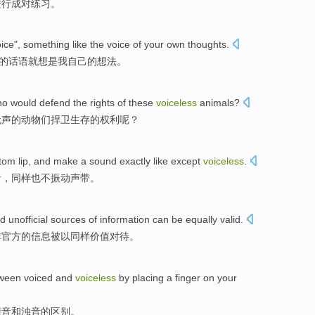
进行成对练习
。
ice",
something
like
the voice
of
your own
thoughts
.
的话语
就想
是
我
自己
的想法。
ho
would
defend
the
rights
of
these
voiceless
animals
?
无声
的
动物们
捍卫
生存
的
权利
呢？
ttom
lip
, and make a
sound
exactly
like
except
voiceless
.
音
，
同样也
不振动
声带。
d
unofficial
sources
of
information
can
be
equally
valid.
非官方
的
信息
被
以同样价值对待
。
tween
voiced
and
voiceless
by
placing
a
finger
on
your
清音
和
浊音
的
区别
。