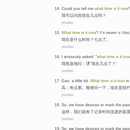
Could
you
tell
me
what
time
is
it
now
我
可以
问
您
现在
几点
吗？
youdao
What
time
is
it
now
?
It
's seven o 'cloc
现在
是
什么
时间
？
七点
了。
youdao
I
anxiously
asked
: "
what
time
is
it
no
我
焦急
地
问
：㐢“
现在
几点了？”
youdao
Gao
:
a little bit
.
What
time
is
it
now
i
高
：
有点
累。
顺便
问一下，
现在
是
纽
youdao
So
,
we
have
devices
to
mark
the
pas
这样
，
我们
就有
了
记录
时间
流逝
的
装
youdao
So,
we
have
devices
to
mark
the
pas