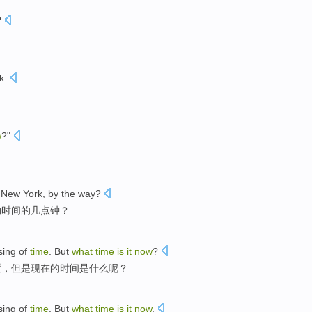
?
k
.
w
?"
n
New York
,
by the way
?
约
时间
的几点钟？
sing
of
time
.
But
what
time
is
it
now
?
置
，
但是
现在
的时间
是
什么
呢？
sing
of
time
.
But
what
time
is
it
now
.