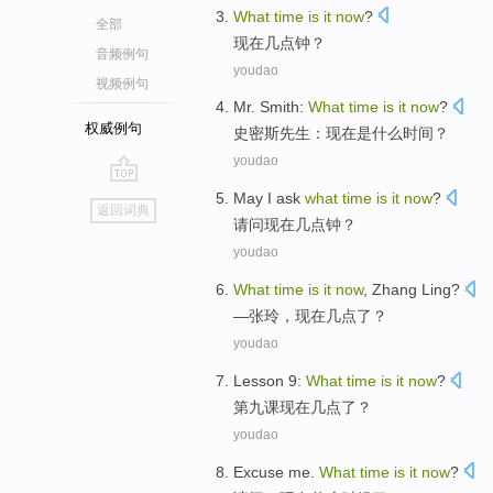
What
time
is
it
now
?
全部
现在
几
点钟
？
音频例句
youdao
视频例句
Mr. Smith
:
What
time
is
it
now
?
权威例句
史密斯
先生：
现在
是
什么
时间
？
youdao
go
May I ask
what
time
is
it
now
?
返回词典
top
请问
现在
几
点钟
？
youdao
What
time
is
it
now
, Zhang
Ling
?
—
张玲
，
现在
几点了？
youdao
Lesson
9:
What
time
is
it
now
?
第九
课
现在
几点
了？
youdao
Excuse me
.
What
time
is
it
now
?