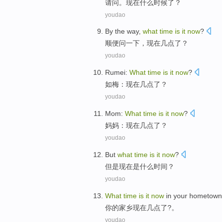
请问
。
现在
什么
时候
了？
youdao
By the way
,
what
time
is
it
now
?
顺便
问一下，现在
几点
了？
youdao
Rumei
:
What
time
is
it
now
?
如梅
：
现在
几点
了？
youdao
Mom
:
What
time
is
it
now
?
妈妈
：
现在
几点
了？
youdao
But
what
time
is
it
now
?
但是
现在
是
什么
时间
？
youdao
What
time
is
it
now
in
your
hometown
你
的
家乡
现在
几点了
?。
youdao