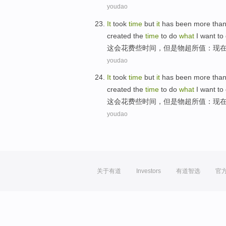
youdao
It
took
time
but
it
has been more tha
created
the
time
to
do
what
I
want to
这会
花费些
时间
，
但是
物超所值
：
现
youdao
It
took
time
but
it
has been more tha
created
the
time
to
do
what
I
want to
这会
花费些
时间
，
但是
物超所值
：
现
youdao
关于有道
Investors
有道智选
官