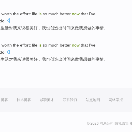
n
worth
the effort:
life
is
so much
better
now
that
I
've
do
.
在
生活
对
我
来说
很
美好
，
我
也
创造
出时间
来
做
我
想
做的
事情
。
n
worth
the effort:
life
is
so much
better
now
that
I
've
do
.
在
生活
对
我
来说
很
美好
，
我
也
创造
出时间
来
做
我
想
做的
事情
。
方博客
技术博客
诚聘英才
联系我们
站点地图
网络举报
© 2026 网易公司
隐私政策