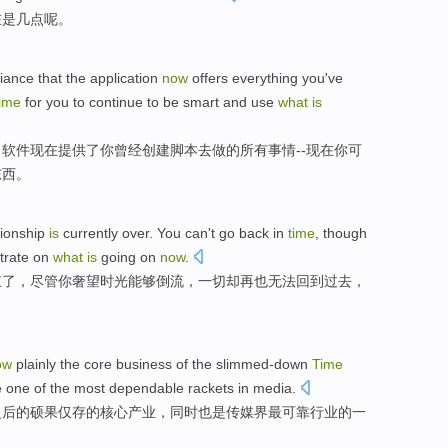
在
是
几点呢
。
lliance
that the
application
now
offers
everything
you
've
time
for you to continue to be smart and
use
what
is
，
软件
现在
提供了
你
曾经
创建
脚本
去
做
的
所有事情
--现在你可
东西
。
tionship
is
currently
over
. You
can
't
go back in
time
,
though
trate
on
what
is
going on
now
.
束
了，
尽管
你
奢望
时光
能够
倒流
，一切却
再也无法
回到过去，
ow
plainly
the
core
business
of
the slimmed-down
Time
e
one
of the
most
dependable
rackets in media.
之后
的
硕果仅存
的
核心
产业，
同时也是
传媒界
最
可靠
行业的
一