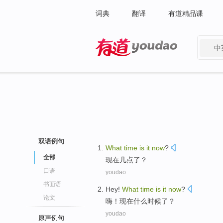
词典
翻译
有道精品课
中
有道 - 网易旗下搜索
双语例句
W
hat
time
is
it
now
?
全部
现
在几点了？
口语
youdao
书面语
Hey
!
What
time
is
it
now
?
论文
嗨
！
现在
什么
时候
了？
youdao
原声例句