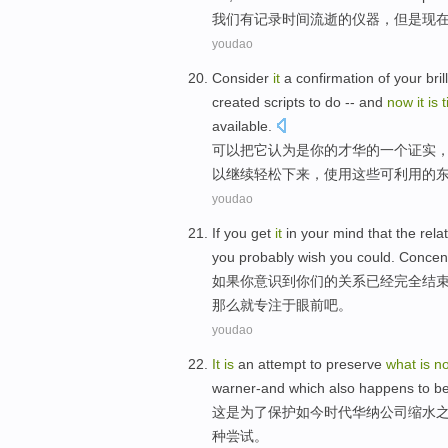
我们
有
记录
时间
流逝
的
仪器
，
但是
现
youdao
Consider
it
a
confirmation
of
your
bri
created
scripts
to
do
-- and
now
it
is
available
.
可以
把
它认为是
你
的
才华
的
一个
证实
以
继续
轻松下来，
使用
这些可利用的
youdao
If
you
get
it
in
your
mind that
the
rela
you probably
wish
you
could
.
Concen
如果
你
意识到
你们
的
关系
已经
完全
结
那么
就专注
于眼前
吧。
youdao
It
is
an attempt
to
preserve
what
is
n
warner-and
which
also
happens to b
这
是
为了
保护
如今
时代华纳公司缩水
种
尝试
。