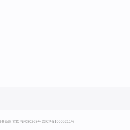
服务条款
京ICP证080268号
京ICP备10005211号