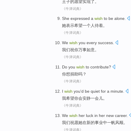
王子
的
愿望
实现
了。
《牛津词典》
She
expressed
a
wish
to
be alone
.
她
表示
希望
一个
人
待着。
《牛津词典》
We
wish
you
every success
.
我们
祝
你
万事
如意。
《牛津词典》
Do
you
wish
to
contribute
?
你
想
捐助
吗？
《牛津词典》
I
wish
you
'd be
quiet
for a minute
.
我
希望
你
会
安静
一会儿
。
《牛津词典》
We
wish
her
luck
in
her
new
career
.
我们
祝愿
她
在
新的
事业中一帆风顺
。
《牛津词典》