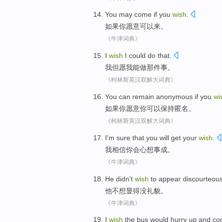
You may
come
if
you
wish
.
如果
你
愿意
可以
来
。
《牛津词典》
I
wish
I
could
do
that
.
我
但愿
我
能
做
那
件事。
《柯林斯英汉双解大词典》
You
can
remain
anonymous
if
you
wi
如果
你
愿意
你
可以
保持
匿名
。
《柯林斯英汉双解大词典》
I'm
sure that
you
will
get your
wish
.
我
相信
你
会
心想事成
。
《牛津词典》
He
didn't
wish
to
appear
discourteou
他
不想
显得
没礼貌
。
《牛津词典》
I
wish
the bus
would
hurry up
and c