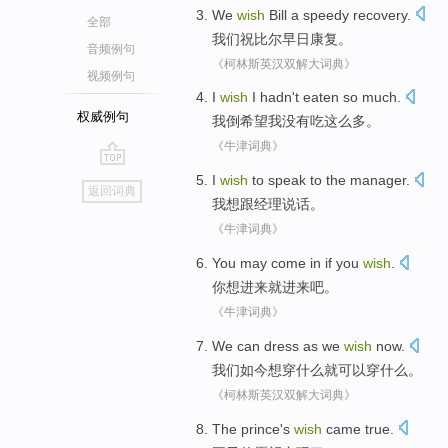
We
wish
Bill
a speedy
recovery
.
全部
我们
祝
比尔
早日
康复
。
音频例句
《柯林斯英汉双解大词典》
视频例句
I
wish
I
hadn't
eaten
so
much
.
权威例句
我
倒希望
我
没有
吃
这么
多
。
《牛津词典》
go
I
wish
to
speak
to
the manager
.
返回词典
top
我
想
跟经理
说话
。
《牛津词典》
You
may
come
in if you
wish
.
你
想
进来就进来吧
。
《牛津词典》
We
can
dress
as
we
wish
now
.
我们
如今
想
穿
什么
就
可以
穿什么。
《柯林斯英汉双解大词典》
The prince
's
wish
came
true
.