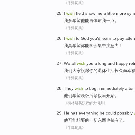
《牛津词典》
I
wish
he
'd
show
me
a little more
sym
我
多希望
他
能
再
体谅
我
一点。
《牛津词典》
I
wish
to
God
you
'd
learn to
pay atten
我
真
希望
你
能
学会
集中
注意力
！
《牛津词典》
We
all
wish
you
a long
and
happy
ret
我们
大家
祝愿
你
的
退休生活
长久
而
幸
《牛津词典》
They
wish
to
begin
immediately
after
他们
希望
晚饭
后
紧接着
开始
。
《柯林斯英汉双解大词典》
He
has
everything
he
could possibly
他
可能
想要
的
一切
东西他都
有
了。
《牛津词典》