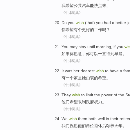
我
希望
公共
汽车
能
快点
来。
《牛津词典》
Do
you
wish
(that) you
had
a
better
j
你
希望
有
个
更好
的
工作
吗？
《牛津词典》
You
may
stay
until
morning
,
if
you
wi
如果
你
愿意
，你
可以
一直待
到
早晨
。
《牛津词典》
It was
her
dearest
wish
to
have
a
fam
有
一个
家
是
她
由衷的
希望
。
《牛津词典》
They
wish
to
limit
the
power
of the St
他们
希望
限制政府
权力
。
《牛津词典》
We
wish
them
both
well in
their retir
我们
祝愿
他们
两
位
退休
后颐养天年。