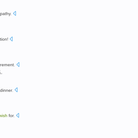
pathy
.
tion
!
irement
.
福
。
dinner
.
wish
for.