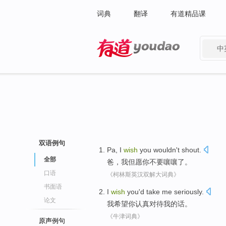
词典
翻译
有道精品课
中
有道 - 网易旗下搜索
双语例句
Pa
,
I
wish
you
wouldn't
shout
.
全部
爸
，
我
但愿
你
不要
嚷嚷了
。
口语
《柯林斯英汉双解大词典》
书面语
I
wish
you
'd take
me
seriously
.
论文
我
希望
你
认真对待
我
的话。
《牛津词典》
原声例句