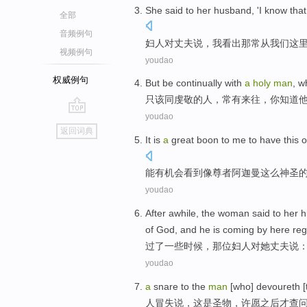
She
said
to
her husband
, '
I
know that
全部
音频例句
妇人
对
丈夫
说
，
我
看出
那
常
从
我们
这
视频例句
youdao
权威例句
But
be
continually
with
a
holy
man
, 
只
该
同虔敬
的
人
，常有来往，
你
知道
youdao
go
返回词典
top
It is
a
great
boon
to
me
to
have
this
o
能
有
机会
看到
像
尊者阿迦曼这么
神圣
youdao
After
awhile
,
the woman
said
to
her
h
of
God
, and he is coming by here reg
过
了一些时候
，
那位
妇人
对
她
丈夫
说
：
youdao
a
snare
to
the
man
[who] devoureth [
人
冒失说，
这
是
圣物
，
许愿
之后
才
查