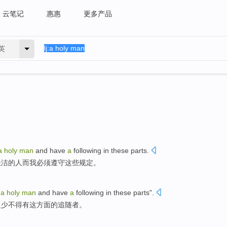
云笔记
惠惠
更多产品
英
a
holy
man
and
have
a
following in
these
parts
.
圣洁
的
人
而
我
必须
遵守
这些
规定。
e
a
holy
man
and
have
a
following
in
these
parts
".
边少不得
有
这
方面的
追随者
。