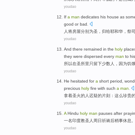
youdao
If
a
man
dedicates his
house
as
som
good or bad.
人
将
房屋
分别
为
圣
，归
给
耶和华
，
祭
youdao
And there
remained
in
the
holy
place
they were
dispersed
every
man
to
hi
所以
在
圣
所里
只
留下
少数
人，
因为
饥
youdao
He hesitated
for
a
short period, wond
precious
holy
fire
with
such
a
man
.
拿
着圣火的人迟疑的片刻：这么
珍贵
youdao
A
Hindu
holy
man
pauses
after
prayi
一
名印度教
圣人
周日
祈祷
后
稍事休息
youdao