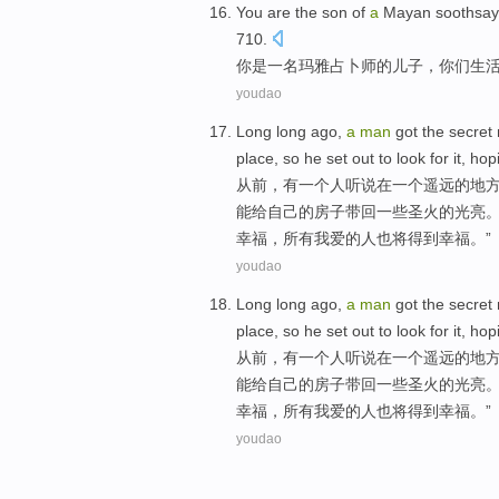
You
are
the
son
of
a
Mayan
soothsay
710.
你
是
一名
玛雅
占卜
师
的
儿子
，你们
生
youdao
Long long ago
,
a
man
got
the secret
place
,
so
he
set out to
look for
it,
hopi
从前
，
有
一
个
人
听说
在
一个
遥远
的
地
能
给
自己
的房子带回一些
圣火
的
光亮
幸福，所有我爱的人也将得到幸福。”
youdao
Long long ago
,
a
man
got
the secret
place
,
so
he
set out to
look for
it,
hopi
从前
，
有
一
个
人
听说
在
一个
遥远
的
地
能
给
自己
的房子带回一些
圣火
的
光亮
幸福，所有我爱的人也将得到幸福。”
youdao