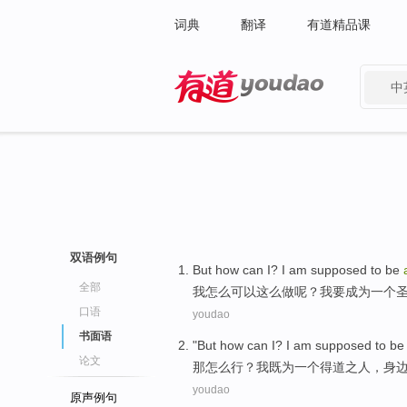
词典
翻译
有道精品课
中
有道 - 网易旗下搜索
双语例句
But
how
can
I?
I
am
supposed
to
be
全部
我
怎么
可以
这么做
呢？我要
成为
一个
口语
youdao
书面语
"
But
how can
I?
I
am
supposed
to
b
论文
那
怎么
行？
我
既
为
一个得道
之
人
，身
youdao
原声例句