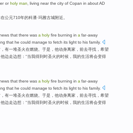
er or
holy
man
,
living
near
the city of
Copan
in
about AD
活
在
公元
710年的科潘·玛雅
古城
附近
。
news that
there was
a
holy
fire
burning
in
a
far-away
ng that
he
could
manage
to fetch
its
light
to
his
family.
方
，有一堆圣火在
燃烧
。
于是
，
他
动身离家，前去
寻找
，
希望
。他边
走边
想：“当我
得到
时圣火的时候，我的生活将会变得
news that
there was
a
holy
fire
burning
in
a
far-away
ng that
he
could
manage
to fetch
its
light
to
his
family.
方
，有一堆圣火在
燃烧
。
于是
，
他
动身离家，前去
寻找
，
希望
。他边
走边
想：“当我
得到
时圣火的时候，我的生活将会变得