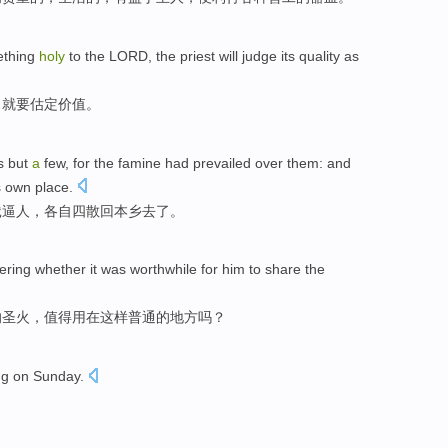
ething
holy
to
the LORD
, the
priest
will judge its quality as
司
就要估定价值。
s
but
a
few
,
for
the
famine
had prevailed
over them: and
s
own
place.
饿
逼人
，各自
四散
回本乡去了。
ering whether it
was worthwhile
for him to share
the
的
圣火
，
值得
用在
这样
普通的地方吗？
ng
on Sunday
.
。