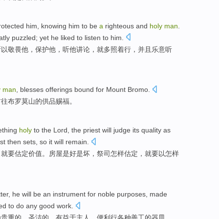
rotected
him
,
knowing
him to
be
a
righteous
and
holy
man
.
tly puzzled;
yet
he
liked to
listen
to him.
所以
敬畏
他
，
保护
他，
听
他
讲论
，就多照着行，
并且
乐意
听
y
man
,
blesses
offerings
bound
for
Mount
Bromo
.
前往布罗
莫山
的
供品
赐福
。
ething
holy
to
the Lord
, the
priest
will
judge its quality
as
est then
sets
,
so
it will remain.
司
就要估
定
价值
。房屋
是
好
是
坏
，祭司
怎样
估定，就要
以
怎样
ter, he will
be an
instrument
for noble purposes,
made
ed to
do
any
good
work
.
为
贵重的，
圣洁
的，
有益于
主人
，便利
行
各种
善
工
的
器皿
。