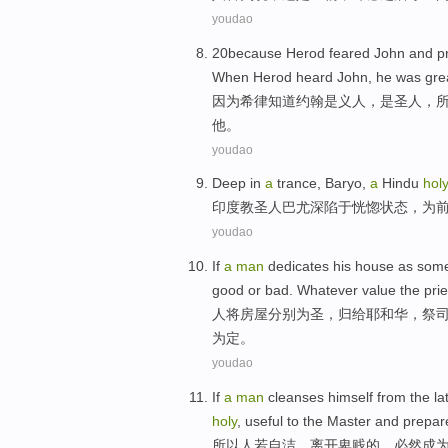
youdao
20because
Herod
feared
John
and
p
When
Herod
heard
John,
he
was grea
因为
希
律
知道
约翰
是
义
人
，是圣人，
他。
youdao
Deep
in
a
trance
, Baryo,
a
Hindu
hol
印度教
圣人巴尤
深
陷于
恍惚状态
，
为
youdao
If
a
man
dedicates his
house
as
som
good
or bad
.
Whatever
value
the pri
人
将
房屋
分别
为
圣
，归
给
耶和华
，
祭
为定。
youdao
If
a
man
cleanses
himself from
the
lat
holy
,
useful to
the Master
and prepar
所以
人
若
自洁，离开
卑贱
的
，必然
成