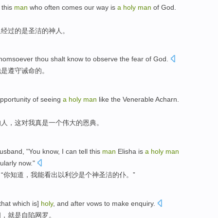
this
man
who
often comes
our
way
is
a
holy
man
of
God
.
里
经过
的
是
圣洁
的神人。
whomsoever
thou
shalt
know
to observe
the fear
of
God.
他
是
遵守
诫
命的。
pportunity
of
seeing
a
holy
man
like
the
Venerable
Acharn
.
的
人
，
这
对
我
真是
一个
伟大的
恩典。
usband
, "
You
know
,
I
can
tell this
man
Elisha
is
a
holy
man
ularly now."
“
你
知道
，
我
能
看出
以利沙
是个
神
圣洁
的
仆
。”
that
which
is
]
holy
, and
after
vows
to
make enquiry
.
问
，
就是
自陷网罗
。