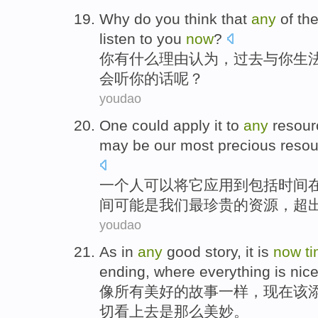
Why
do
you
think
that
any
of th
listen to
you
now
?
你
有
什么
理由
认为
，
过去
与
你
生
会
听
你的话呢？
youdao
One
could
apply
it
to
any
resour
may
be
our
most
precious
reso
一个人
可以
将
它
应用
到
包括
时间
间
可能
是
我们
最
珍贵
的资源，
超
youdao
As
in
any
good
story
,
it is
now
t
ending
,
where
everything
is
nic
像
所有
美好
的
故事一样
，
现在
该
切看上去
是
那么
美妙
。