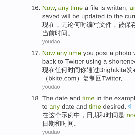
Now
,
any
time
a
file
is
written
,
a
saved
will
be
updated
to
the cur
现在
，
无论
何时
编写
文件
，
被
保
当前
时间。
youdao
Now
any
time
you
post
a
photo
back to
Twitter
using
a
shortene
现在
任何
时间
你
通过
Brightkite
发
（bkite.com）
复制
回
Twitter
。
youdao
The
date
and
time
in
the
examp
to
any
date and
time
desired
.
在
这个
示例
中，
日期
和
时间
是
“
no
日期和时间。
youdao