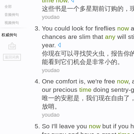
time
now
.
全部
这
些书是一个多星期前订购的，
音频例句
youdao
视频例句
You
could
look for
fireflies
now
a
权威例句
chances
are
slim that
any
will
sti
year
.
你
现在
可以
寻找
荧
火虫，
报告
你
go
返回词典
top
能
看到它们
机会
是
非常小的。
youdao
One
comfort
is
,
we
're
free
now
,
our
precious
time
doing sentry-
唯一
的
安慰
是
，
我们
现在
自由
了
放哨
。
youdao
So
I
'll
leave
you
now
but
if
you
h