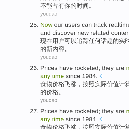
不能
占有
你
的
时间
。
youdao
Now
our
users
can
track
realtim
and
discover
new
related
conten
现在
用户
可以
追踪
任何
话题
的
实
的
新
内容
。
youdao
Prices
have
rocketed
; they are
any
time
since
1984.
食物
价格
飞涨
，
按照
实际
价值计
的价格。
youdao
Prices
have
rocketed
; they are
any
time
since
1984.
食物
价格
飞涨
，
按照
实际
价值计