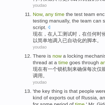
youdao
Now
,
any
time
the
test
team
enc
testing
manually
,
the
team
can
script
.
现在
，
在
人工
测试
时
，在
任何
时
以
简单地
调入
已自动化
的
脚本
。
youdao
There is
now
a
locking
mechani
thread
at a
time
goes through
a
现在
有
一
个
锁
机制
来
确保
每次
仅
调用
。
youdao
'the
key
thing
is that
people
wer
kind of
exports
out of
Russia
,
a
for
some
period
of
time
,
' Mr. Gid