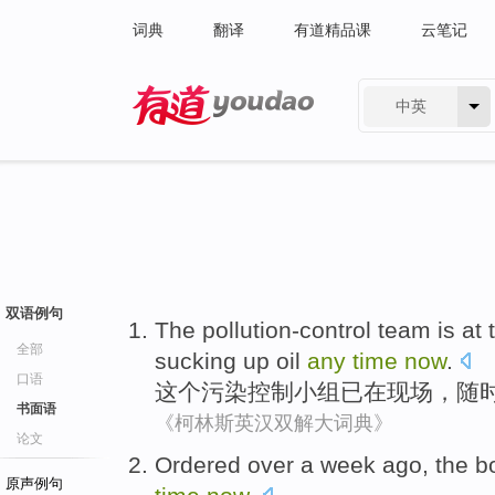
词典
翻译
有道精品课
云笔记
中英
有道 - 网易旗下搜索
双语例句
The
pollution-control
team
is
at
全部
sucking up
oil
any
time
now
.
口语
这个
污染
控制
小组
已
在
现场
，
随
书面语
《柯林斯英汉双解大词典》
论文
O
rdered over a week ago, the b
原声例句