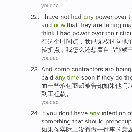
youdao
I
have
not had
any
power over
t
and
now
that
they
are facing
ma
think
I
had power over
their
circ
在
这个
时间
点，
我
已
无权过问
他
转折点
，我
怎么
还
想着
自己
能够
youdao
And
some
contractors
are
being
paid
any
time
soon
if
they
do th
而
一些
承包商
却
被
告知
如果
他们
到工程款。
youdao
If
you
don
't
have
any
intention
o
something
that should
preoccup
如果
你
实际上
没有
做
一
件
事
的
意