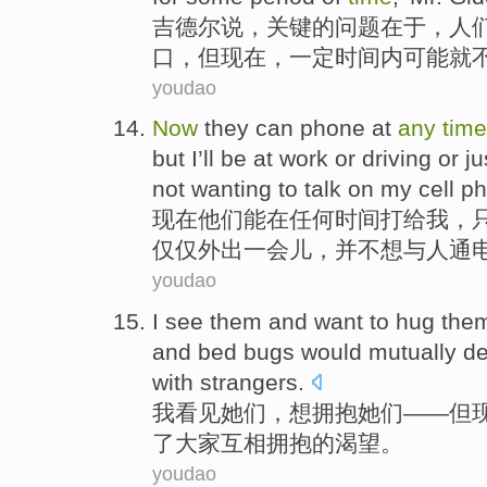
吉
德尔说，
关键
的问题在于，
人
口
，
但
现在
，
一定
时间内
可能就
youdao
Now
they
can
phone
at
any
time
but
I
’ll be at
work
or
driving or
ju
not
wanting to
talk on
my
cell
ph
现在
他们
能
在
任何
时间
打
给
我
，
仅仅
外出
一会儿，
并
不想
与
人通
youdao
I
see
them
and
want to
hug
the
and bed
bugs
would
mutually
de
with strangers.
我
看见
她们
，
想
拥抱
她们——
但
了大家
互相
拥抱的
渴望
。
youdao