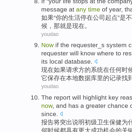
If
"
your
life
stops
at
the
compan
message
at
any
time
of
year
,
th
如果
“
你
的
生活
停
在
公司
起点
”
是
不
候
，
那
就是
现在
。
youdao
Now
if
the requester_s
system
c
requester
will know
where
to
res
its
local
database
.
现在
如果
请求方的
系统
在
任何
时
它
保存
在
本地
数据库里
的
记录
找
youdao
The
report
will
highlight
key
rea
now
,
and
has
a greater
chance
since.
报告
将
突出说明初级卫生保健
为
何
时候
都具有
更
大
成功
机会
的
关