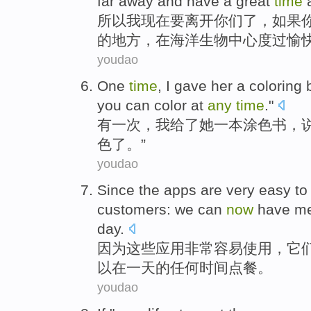
far away and
have
a great
time
所以
我
现在要
离开
你们
了，
如果
的地方，
在
海洋
生物
中心
度过
愉
youdao
O
ne
time
, I gave her a coloring
you can color at
any
time
."
有
一次，我给了她一本涂色书，说
色了。”
youdao
S
ince the apps are very easy to
customers: we can
now
have me
day.
因
为这些应用非常容易使用，它
以在一天的任何时间点餐。
youdao