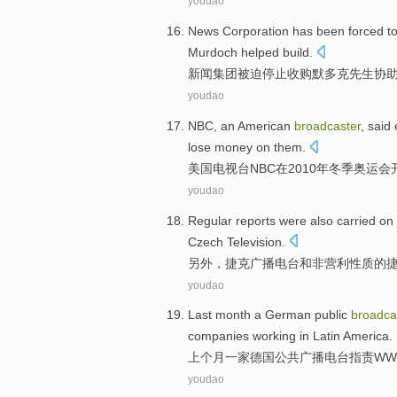
youdao
News
Corporation
has been forced t
Murdoch
helped
build.
新闻
集团
被迫
停止
收购
默多克
先生
协
youdao
NBC
, an
American
broadcaster
,
said
lose money
on them.
美国
电视台
NBC
在
2010年
冬季
奥运会
youdao
Regular
reports
were
also
carried
on
Czech
Television
.
另外，
捷克
广播电台
和
非营利性质
的
youdao
Last month
a German
public
broadca
companies
working
in
Latin
America.
上个月
一家
德国
公共
广播
电台
指责
WW
youdao