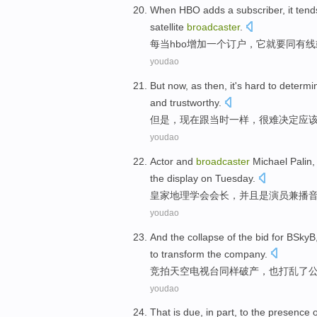
When
HBO
adds
a
subscriber
,
it
ten
satellite
broadcaster
.
每当
hbo
增加
一个
订户
，
它
就要
同
有线
youdao
But
now
,
as
then
,
it's hard to
determi
and
trustworthy
.
但是
，
现在
跟
当时
一样，
很难
决定应
youdao
Actor
and
broadcaster
Michael
Palin
the
display
on Tuesday
.
皇家
地理
学会
会长
，并且是
演员
兼
播
youdao
And the collapse of
the
bid for
BSkyB
to
transform
the
company
.
竞拍天空电视台同样破产
，
也
打乱了
youdao
That
is
due
, in
part
, to the presence
o