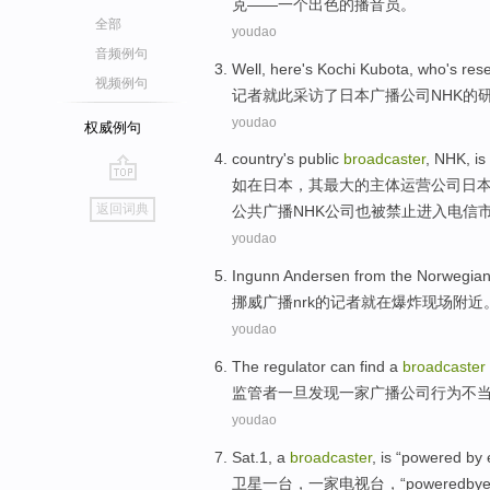
克
——一个出色的播音员。
全部
youdao
音频例句
Well, here's
Kochi
Kubota
, who's
res
视频例句
记者就此采访
了
日本
广播公司NHK
的
youdao
权威例句
country
's
public
broadcaster
, NHK, is
如在日本，其最大的主体运营公司日
go
返回词典
公共广播
NHK公司
也被禁止进入电信
top
youdao
Ingunn
Andersen from the
Norwegia
挪威
广播
nrk
的
记者就
在
爆炸
现场
附近
youdao
The regulator
can
find
a
broadcaster
监管者
一旦
发现
一家
广播公司
行为不
youdao
Sat.1
, a
broadcaster
, is “
powered
by
卫星
一台，
一家电视台
，“
powered
by