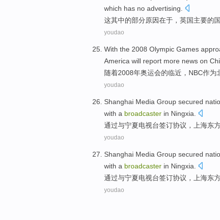
which has
no
advertising
.
这
其中
的
部分
原因在于
，
英国
主要
的
youdao
With the
2008
Olympic Games
appro
America
will
report
more
news on Chi
随着
2008年
奥运会
的
临近
，
NBC
作为
youdao
Shanghai
Media
Group
secured
nati
with
a
broadcaster
in
Ningxia
.
通过
与
宁夏
电视台
签订
协议
，
上海
东
youdao
Shanghai
Media
Group
secured
nati
with
a
broadcaster
in
Ningxia
.
通过
与
宁夏
电视台
签订
协议
，
上海
东
youdao