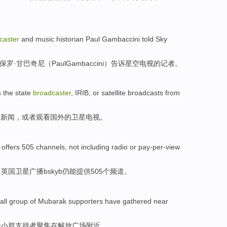
caster
and
music
historian
Paul
Gambaccini
told
Sky
保罗
·甘巴奇尼（Paul
Gambaccini
）
告诉
星空
电视的记者。
m
the
state
broadcaster
, IRIB,
or
satellite
broadcasts
from
解
新闻
，
或者
观看
国外
的
卫星
电视
。
,
offers
505
channels
, not
including radio
or pay-per-view
，
英国
卫星
广播
bskyb
仍
能提供
505个
频道
。
all
group of
Mubarak
supporters have
gathered
near
一小
群
支持者
聚集
在
解放
广场
附近
。