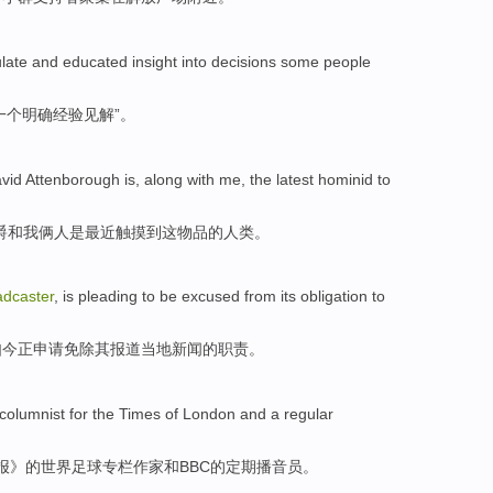
ulate
and
educated insight into
decisions
some
people
一个
明确
经验
见解
”。
avid
Attenborough
is
, along
with
me,
the latest
hominid
to
爵
和
我俩人
是
最近
触摸
到
这
物品的
人类
。
adcaster
,
is pleading
to be excused
from
its
obligation
to
如今
正
申请
免除
其
报道
当地
新闻的
职责
。
columnist for the
Times
of
London
and
a
regular
报》
的
世界
足球
专栏作家
和
BBC
的
定期
播音员
。