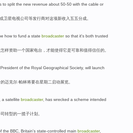
ds
to split
the
new
revenue
about
50-50
with the
cable
or
或
卫星
电视
公司等发行商
对
这项
新
收入
五五
分成。
ne
how to
fund
a
state
broadcaster
so that
it
's
both trusted
该
怎样
资助
一个
国家
电台
，才能使得
它
是
可靠
和
值得信任的。
,
President
of
the
Royal
Geographical
Society
,
will
launch
音
的
迈克尔·
帕林
将要
在星期二
启动
展览
。
, a satellite
broadcaster
,
has
wrecked
a
scheme
intended
公司
转型
的
一揽子
计划
。
f the
BBC
,
Britain's
state-controlled
main
broadcaster
,