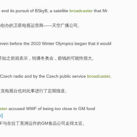
o
end
its pursuit
of
BSkyB, a
satellite
broadcaster
that
Mr
助
创办
的
卫星
电视
运营商——天空广播公司。
even
before
the
2010
Winter
Olympics
began
that it
would
开始
之前
就
表示
，转播冬奥会，
赔钱
的可能性很大。
Czech
radio
and
by
the
Czech public service
broadcaster
,
捷克
电视台
也
对
此事
进行了
定期
报道
。
ster
accused
WWF
of
being
too
close
to
GM
food
F与
在
拉丁美洲运作
的
GM
食品
公司
走
得太
近
。