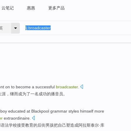
云笔记
惠惠
更多产品
英
ent on
to become
a
successful
broadcaster
.
生涯，继而
成为
了一
名成功
的
播音员
。
boy
educated
at
Blackpool
grammar
styles
himself
more
er
extraordinaire
.
浦
语法
学校接受教育
的后街男孩把
自己
塑造成
阿拉
斯泰尔·
库