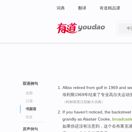
词典
翻译
有道精品课
中
有道 - 网易旗下搜索
双语例句
Alliss retired from
golf
in 1969 and w
全部
埃利斯
1969年结束了专业
高尔夫运动
口语
《柯林斯英汉双解大词典》
书面语
If
you
haven't
noticed
,
the backstreet
论文
grandly as Alastair
Cooke
,
broadcast
如果
你
还
没有
注意到
，
这个
在
布莱克
原声例句