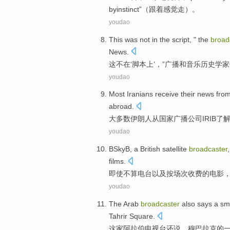
by
instinct
”（跟着感觉走）。
youdao
This
was not in the
script
, "
the
broad
News.
这
不在‘
脚本
上’，”
广播
和
音乐
历史学家
youdao
Most
Iranians
receive their
news
fro
abroad
.
大多数
伊朗人
从
国家
广播公司IRIB
了
youdao
BSkyB
, a
British
satellite
broadcaster
films
.
即使不算
电台
以及
按场次收费的电影
youdao
The
Arab
broadcaster
also
says
a sm
Tahrir
Square
.
这家
阿拉伯
电视台
还
说
，
穆巴拉克
的