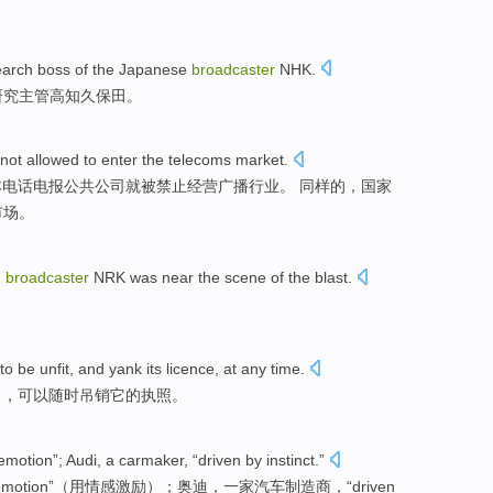
earch
boss
of
the
Japanese
broadcaster
NHK.
研究
主管
高知
久保田
。
not allowed to
enter
the
telecoms
market
.
本电话电报
公共
公司就被
禁止
经营
广播
行业。 同样的，
国家
市场。
n
broadcaster
NRK was
near
the
scene
of
the
blast
.
。
to be
unfit
, and
yank
its
licence
, at any time.
当
，可以
随时吊销
它的执照。
emotion
”;
Audi
, a
carmaker
, “
driven
by
instinct
.”
emotion
”（用情感激励）；
奥迪
，
一家汽车制造商
，“
driven