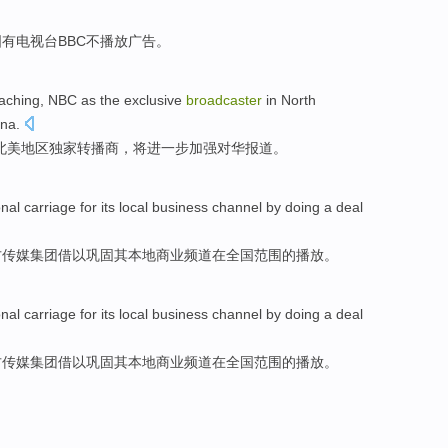
国有
电视台
BBC
不
播放广告
。
aching
,
NBC
as
the exclusive
broadcaster
in North
na.
北美
地区
独家
转播
商，
将
进一步加强对华
报道
。
onal
carriage for
its
local
business
channel
by
doing a
deal
方
传媒
集团
借以巩固
其
本地
商业
频道
在
全国
范围的播放。
onal
carriage for
its
local
business
channel
by
doing a
deal
方
传媒
集团
借以巩固
其
本地
商业
频道
在
全国
范围的播放。