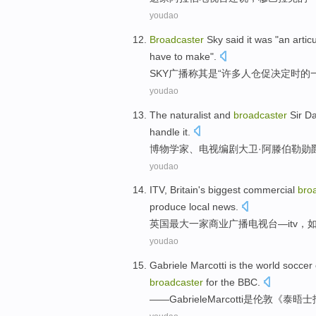
youdao
Broadcaster
Sky
said
it
was
"
an
artic
have to make".
SKY
广播
称
其
是
“
许多
人
仓促决定时
的
youdao
The naturalist
and
broadcaster
Sir D
handle
it
.
博物
学家、
电视
编剧大卫·阿
滕伯勒
勋
youdao
ITV
,
Britain's
biggest
commercial
bro
produce
local
news
.
英国
最大
一家
商业
广播
电视台—
itv
，
youdao
Gabriele
Marcotti
is
the
world
soccer
broadcaster
for the
BBC
.
——
Gabriele
Marcotti
是
伦敦
《
泰晤士