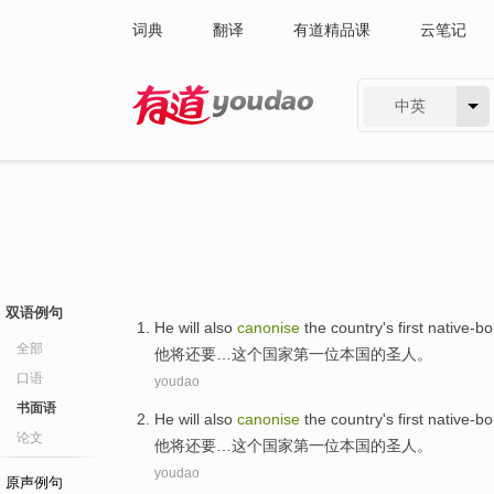
词典
翻译
有道精品课
云笔记
中英
有道 - 网易旗下搜索
双语例句
He
will
also
canonise
the
country
's
first
native-b
全部
他
将
还要
…这个
国家
第一
位本国的圣人。
口语
youdao
书面语
He
will
also
canonise
the
country
's
first
native-b
论文
他
将
还要
…这个
国家
第一
位本国的圣人。
youdao
原声例句