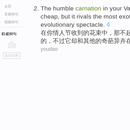
全部
The
humble
carnation
in
your
Va
音频例句
cheap
,
but
it
rivals the most
exot
视频例句
evolutionary
spectacle.
在
你
情人
节收到
的
花束
中，
那
不
权威例句
的，
不过
它
却和其他的
奇葩
异
卉
youdao
go
返回词典
top