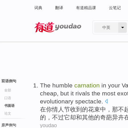
词典
翻译
有道精品课
云笔记
中英
有道 - 网易旗下搜索
双语例句
The
humble
carnation
in
your
Va
全部
cheap
,
but
it
rivals the most
exot
口语
evolutionary
spectacle.
书面语
在
你
情人
节收到
的
花束
中，
那
不
论文
的，
不过
它
却和其他的
奇葩
异
卉
youdao
原声例句