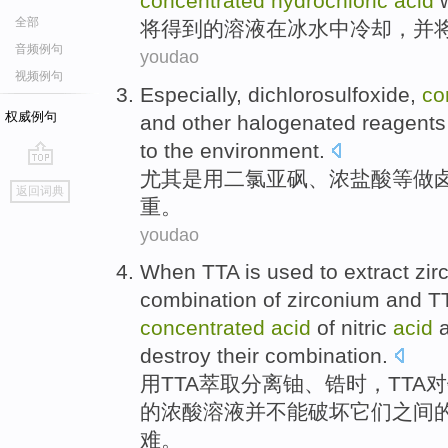
concentrated
hydrochloric
acid
w
全部
将
得到的
溶液
在
冰水
中
冷却
，
并
音频例句
youdao
视频例句
Especially
,
dichlorosulfoxide
,
co
权威例句
and other
halogenated
reagents
to the
environment
.
尤其是
用二氯亚砜
、
浓
盐酸
等
做
go
返回词典
top
重
。
youdao
When
TTA
is
used
to
extract
zir
combination
of
zirconium and T
concentrated
acid
of
nitric
acid
destroy
their
combination.
用
TTA
萃取
分离
铀
、
锆
时
，TTA
的
浓
酸溶液
并
不能
破坏
它们
之间
难。