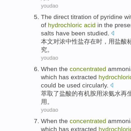
youdao
The
direct
titration
of
pyridine
wi
of
hydrochloric
acid
in the
prese
salts have
been studied
.
本文
对
浓
中性盐
存在
时，
用
盐酸
究。
youdao
When
the
concentrated
ammonia
which has
extracted
hydrochlori
could be
used
circularly
.
萃取
了
盐酸
的
有机
胺
用浓
氨水
再
用
。
youdao
When
the
concentrated
ammonia
which has
extracted
hydrochlori