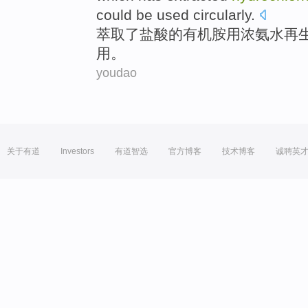
could be
used
circularly
.
萃取
了
盐酸
的
有机
胺
用浓
氨水
再
用
。
youdao
关于有道
Investors
有道智选
官方博客
技术博客
诚聘英