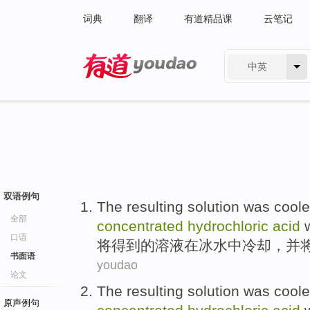
词典
翻译
有道精品课
云笔记
中英
有道 - 网易旗下搜索
双语例句
The resulting
solution was
cool
全部
concentrated
hydrochloric
acid
w
口语
将
得到的
溶液
在
冰水
中
冷却
，
并
书面语
youdao
论文
The resulting
solution was
cool
原声例句