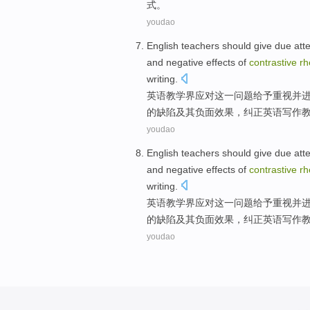
式。
youdao
English
teachers
should
give
due att
and
negative
effects
of
contrastive
rh
writing
.
英语
教学
界
应对
这
一
问题
给予
重视
并
的
缺陷
及其
负面
效果
，
纠正
英语写作
youdao
English
teachers
should
give
due att
and
negative
effects
of
contrastive
rh
writing
.
英语
教学
界
应对
这
一
问题
给予
重视
并
的
缺陷
及其
负面
效果
，
纠正
英语写作
youdao