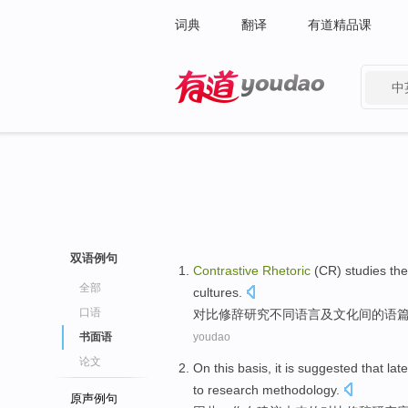
词典
翻译
有道精品课
中
有道 - 网易旗下搜索
双语例句
Contrastive
Rhetoric
(CR)
studies
th
全部
cultures
.
口语
对比
修辞
研究
不同
语言
及
文化间
的
语
书面语
youdao
论文
On this basis, it is
suggested that
lat
to
research
methodology.
原声例句