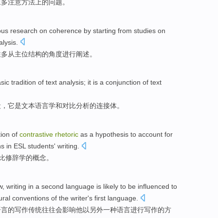
应
多
注意
方法上的问题。
ous research
on
coherence
by
starting from
studies
on
alysis
.
性
多
从
主位结构的角度进行
阐述
。
sic
tradition
of
text
analysis
;
it
is
a
conjunction
of text
段
，
它
是
文本
语言学
和
对比分析的
连接
体。
tion
of
contrastive
rhetoric
as a hypothesis to account for
rns
in
ESL
students' writing.
比
修辞学
的
概念
。
w
,
writing
in
a
second
language
is likely
to be
influenced
to
ural
conventions
of
the writer's first
language
.
语言
的
写作
传统
往往
会
影响他
以
另外
一
种语言进行写作的方