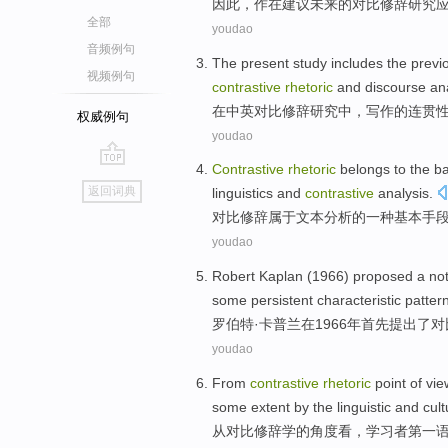
因此，作在
建议
未来
的对比
修辞
研究
全部
youdao
音频例句
The present study
includes the
previ
视频例句
contrastive
rhetoric
and
discourse an
在
中英
对比
修辞
研究
中
，写作的
连贯
权威例句
youdao
Contrastive
rhetoric
belongs to
the
ba
go
返回词典
linguistics
and
contrastive
analysis.
top
对比
修辞
属于
文本
分析
的
一种
基本
手
youdao
Robert
Kaplan
(1966)
proposed
a
no
some persistent characteristic patte
罗伯特·
卡普兰
在
1966年
首先
提出了
对
youdao
From
contrastive
rhetoric
point
of
vie
some extent
by
the linguistic
and cult
从
对比
修辞学
的
角度看
，学习者
第一