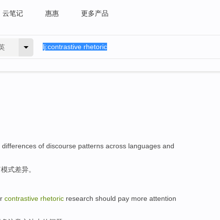
云笔记
惠惠
更多产品
英
e
differences
of
discourse
patterns
across
languages
and
篇
模式
差异。
er
contrastive
rhetoric
research
should
pay
more
attention