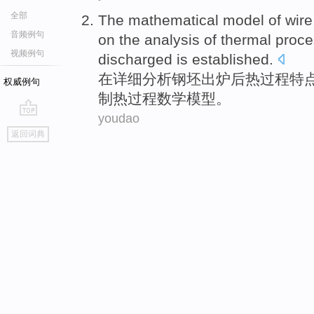
全部
The
mathematical
model
of
wire
音频例句
on
the
analysis
of
thermal
proce
视频例句
discharged
is
established
.
在
详细
分析
钢坯出炉
后
热
过程
特
权威例句
制热
过程
数学
模型
。
youdao
go
返回词典
top