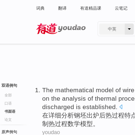
词典
翻译
有道精品课
云笔记
中英
有道 - 网易旗下搜索
双语例句
The
mathematical
model
of
wire
全部
on
the
analysis
of
thermal
proce
口语
discharged
is
established
.
书面语
在
详细
分析
钢坯出炉
后
热
过程
特
论文
制热
过程
数学
模型
。
youdao
原声例句