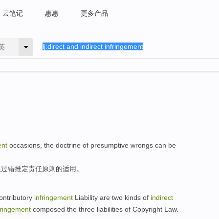
云笔记
惠惠
更多产品
英
ent
occasions
, the
doctrine
of
presumptive
wrongs
can be
在过错
推定
责任
原则
的
适用。
ntributory
infringement
Liability
are
two
kinds
of
indirect
fringement
composed
the
three
liabilities
of
Copyright Law
.