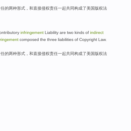
责任
的
两种
形式，
和
直接
侵权责任一起共同
构成
了美国
版权法
ntributory
infringement
Liability
are
two
kinds
of
indirect
fringement
composed
the
three
liabilities
of
Copyright Law
.
责任
的
两种
形式，
和
直接
侵权责任一起共同
构成
了美国
版权法