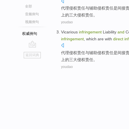
全部
代理
侵权
责任
与
辅助侵权责任
是
间接
音频例句
上的
三大
侵权
责任
。
视频例句
youdao
Vicarious
infringement
Liability
and
Co
权威例句
infringement
, which are
with
direct
in
go
代理
侵权
责任
与
辅助侵权责任
是
间接
返回词典
top
上的
三大
侵权
责任
。
youdao