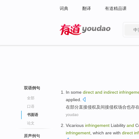
词典
翻译
有道精品课
中
有道 - 网易旗下搜索
双语例句
In
some
direct
and
indirect
infringem
全部
applied
.
口语
在
部分
直接
侵权
及
间接
侵权
场合
也存
书面语
youdao
论文
Vicarious
infringement
Liability
and
Co
infringement
, which are
with
direct
in
原声例句