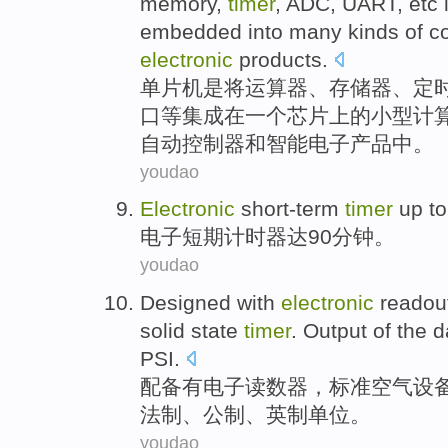
memory
,
timer
,
ADC
,
UART
,
etc
embedded
into
many kinds of
co
electronic
products
.
单片机
是
将运算器
、
存储器
、
定
口
等
集成
在
一个
芯片上的
小型
计
自动
控制器
和
智能
电子
产品
中。
youdao
Electronic
short-term
timer
up to
电子
短期
计时器
达
90
分钟
。
youdao
Designed with
electronic
readou
solid state
timer
.
Output
of the
d
PSI.
配备
有
电子
读数器
，
标准
空气
设
法制、
公制
、
英制
单位
。
youdao