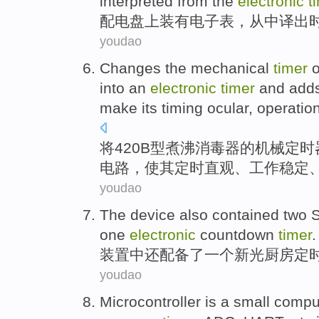
interpreted
from the
electronic
t
配电盘
上
装有电子表
，从中
译
出
youdao
Changes the
mechanical
timer
into
an
electronic
timer
and
add
make
its
timing
ocular
,
operatio
将420
B
型
煮沸
消毒器
的
机械
定时
电路
，
使
其
定时
直观
、
工作
稳定
youdao
The
device
also
contained two
one
electronic
countdown
timer
.
装置
中
还
配备了一个
新光
厨房
定
youdao
Microcontroller
is
a
small
compu