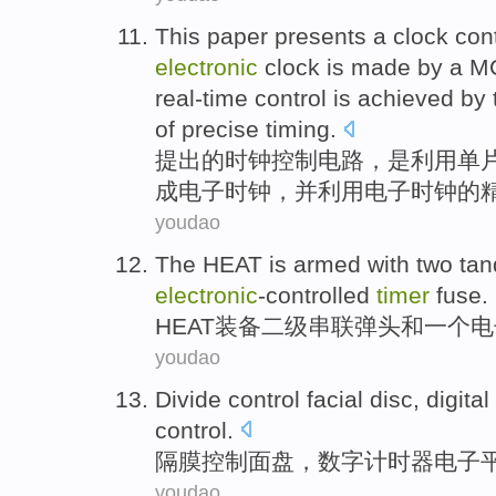
This paper
presents
a
clock
con
electronic
clock
is
made
by
a
M
real-time
control is
achieved
by 
of
precise
timing
.
提出
的
时钟
控制
电路
，
是
利用单
成
电子
时钟，
并
利用
电子时钟的
youdao
The
HEAT
is armed with two
ta
electronic
-controlled
timer
fuse
.
HEAT
装备二级
串联
弹头
和
一个
电
youdao
Divide
control
facial
disc
,
digital
control.
隔膜
控制
面
盘
，
数字
计时器
电子
youdao