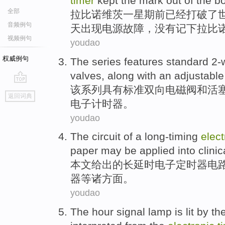
timer
kept the
mark
out
of the
b
全部
拉比诺维
茨
一
星期
前
已经
打破
了
音频例句
天
出现
电源故障，没有
记下
拉比
视频例句
youdao
权威例句
The
series
features
standard
2-
valves,
along
with an
adjustable
该
系列
具有
标准
双向
电磁阀
和
活
go
返回词典
top
电子计时器。
youdao
The
circuit
of
a long-timing
elect
paper
may be
applied
into clinic
本文
给出
的
长
延时
电子
定时器
电
器等诸方面。
youdao
The
hour
signal
lamp
is
lit
by th