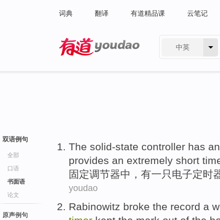
词典
翻译
有道精品课
云笔记
中英
有道 - 网易旗下搜索
双语例句
The solid-state
controller
has
an
全部
provides
an extremely short
tim
口语
固定
调节器中，
有
一只
电子
定时
书面语
youdao
论文
Rabinowitz
broke
the record
a
w
原声例句