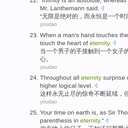
"
Infinity
is
an absolute
,
whereas
Mr. Lanthemann
said
.
“
无限
是
绝对
的，
而
永恒
是
一个
时
youdao
When
a
man
's
hand
touches
th
touch
the
heart
of
eternity
.
当
一
个
男子
的
手
接触
到一个
女子
心
。
youdao
Throughout all
eternity
surprise
higher
logical
level
.
这样
永
无止尽的
惊奇
不断延续
，
youdao
Your
time
on earth
is,
as
Sir
Tho
parenthesis
in
eternity
."