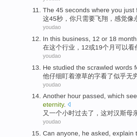
The
45
seconds
where
you
just
这
45
秒
，
你
只需要
飞翔
，
感觉
像
youdao
In
this
business
,
12
or
18
month
在
这个
行业
，
12
或
19
个月
可以
看
youdao
He
studied
the scrawled
words
f
他
仔细盯
着
潦草的
字
看
了
似乎
无
youdao
Another
hour
passed
,
which
se
eternity
.
又一个
小时
过去了
，
这
对
汉斯
母
youdao
Can
anyone
,
he
asked
,
explain