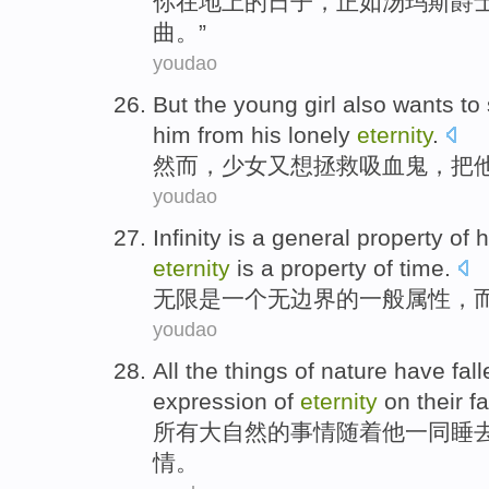
你
在
地上的日子，
正如
汤玛斯
爵
曲
。”
youdao
But
the
young girl
also
wants to
him
from
his
lonely
eternity
.
然而
，
少女
又
想
拯救
吸血鬼
，
把
youdao
Infinity
is
a
general
property
of
h
eternity
is a property of
time
.
无限
是
一个
无
边界
的
一般
属性
，
youdao
All
the
things
of
nature
have
fal
expression
of
eternity
on
their
f
所有
大自然
的
事情
随着
他
一同
睡
情
。