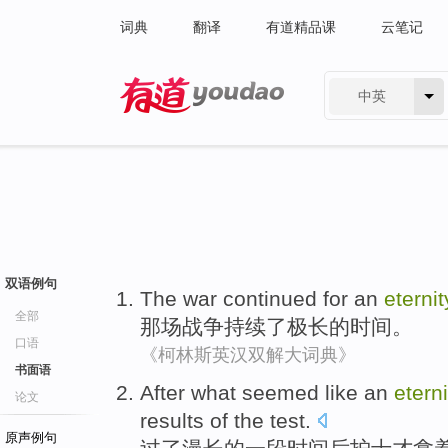
词典
翻译
有道精品课
云笔记
中英
有道 - 网易旗下搜索
双语例句
The war
continued for
an
eternit
全部
那场
战争
持续
了极长的时间。
口语
《柯林斯英汉双解大词典》
书面语
After
what seemed like
an
eterni
论文
results
of the
test
.
原声例句