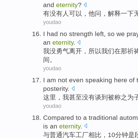
and
eternity
?
有没有人
可以
，
他
问
，
解释一下
youdao
I
had no
strength
left
,
so
we
pra
an
eternity
.
我
没
勇气
离开
，
所以
我们
在那祈
间。
youdao
I am
not
even
speaking
here
of 
posterity
.
这里
，
我
甚至
没有
谈到
被
称之为
youdao
Compared
to
a traditional
autom
is
an
eternity
.
与
普通
汽车
工厂
相比
，
10
分钟
是