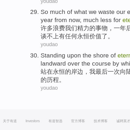
youdao
So
much
of
what
we waste
our
year
from
now
, much
less
for
ete
许多
浪费
我们
精力
的
事物，
一
年
谈不上
有任何永恒价值了。
youdao
Standing
upon
the
shore
of
eter
landward
over
the
course by wh
站
在
永恒
的
岸边
，
我
最后一
次向
的
历程
。
youdao
关于有道
Investors
有道智选
官方博客
技术博客
诚聘英