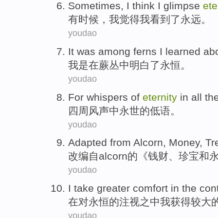
Sometimes
,
I
think
I
glimpse
ete
有时候
，
我
觉得
我
看到了
永远
。
youdao
It was
among ferns
I
learned ab
我
是
在蕨
丛中
明白了永恒。
youdao
For
whispers
of
eternity
in
all th
四周
风声
中
永世
的
低语
。
youdao
Adapted
from Alcorn,
Money
,
Tr
改编
自alcorn的《
钱财
、
珍宝
和
youdao
I
take
greater
comfort
in
the
con
在
对
永恒
的
注视之中
我
获得
较大
youdao