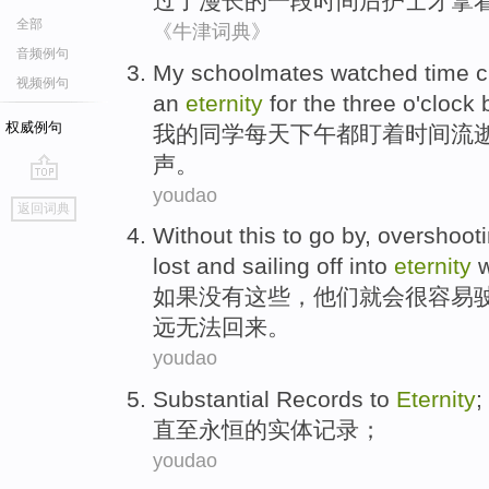
过
了漫长
的一
段时间后
护士
才拿
全部
《牛津词典》
音频例句
My
schoolmates
watched
time
c
视频例句
an
eternity
for the
three o'clock
权威例句
我
的
同学
每天
下午
都
盯着
时间
流
声
。
youdao
go
返回词典
top
Without
this
to go by,
overshoot
lost
and
sailing off into
eternity
如果没有
这些
，
他们
就
会很容易
远
无法回来。
youdao
Substantial
Records
to
Eternity
;
直至
永恒
的实体
记录
；
youdao