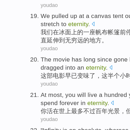
youdao
We
pulled
up
at
a
canvas
tent
o
stretch
to
eternity
.
我们
在
冰面
上的
一
座帆布
帐篷前
直延伸
到
无穷
远的地方。
youdao
The movie
has long
since
gone
dragged
into an
eternity
.
这部
电影
早已
变味了
，这
半个
小
youdao
At
most
,
you
will live
a hundred
spend
forever
in
eternity
.
你
活
在
世上
最多
不过百
年
光景，
youdao