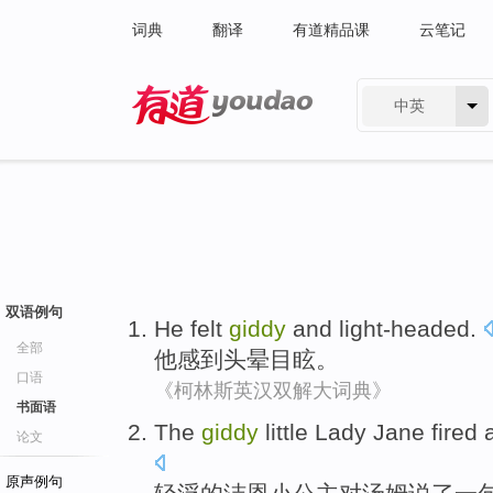
词典
翻译
有道精品课
云笔记
中英
有道 - 网易旗下搜索
双语例句
He
felt
giddy
and light-headed
.
全部
他
感到
头晕
目眩
。
口语
《柯林斯英汉双解大词典》
书面语
The
giddy
little
Lady
Jane fired 
论文
原声例句