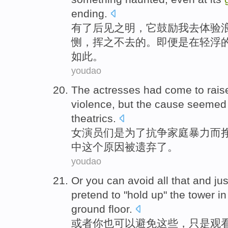
ending
.
有
了后见之明
，
它
鼓励
我
去
体验
恻，挥之不去的。
即便是
在
轻浮
如此。
youdao
The actresses
had come to rai
violence
,
but
the
cause
seemed 
theatrics
.
女
演员们是
为了
抗争
家庭
暴力而
中
这个
原因
被遗弃了。
youdao
Or
you
can
avoid
all
that and
jus
pretend to
"
hold up
" the
tower
in
ground floor
.
或者
你
也可以
避免
这些
，
只是
观