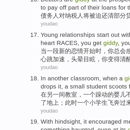
to
pay
off
part
of
their
loans
for 
债务人
对
纳税人
将
被迫
还清
部分
youdao
Young
relationships
start out
wi
heart
RACES,
you
get
giddy
, yo
当
一
段新的
恋情
开始
时，
你
总会
心跳
加速，
头晕
目眩，你
变得清
youdao
In
another
classroom
, when
a
g
drops
it,
a
small student scoots 
在
另一
间教室
，
一
个
躁动
的
婴儿
了地上；此时一个
小学生
飞奔过
youdao
With
hindsight
,
it
encouraged
m
something haunted,
even
at
its