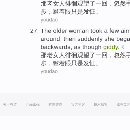
那
老
女人
徘徊观望了一回，
忽然
步
，
瞪着眼
只是
发怔
。
youdao
The
older
woman
took a few ai
around, then
suddenly
she
beg
backwards
,
as though
giddy
.
那
老
女人
徘徊观望了一回，
忽然
步
，
瞪着眼
只是
发怔
。
youdao
关于有道
Investors
有道智选
官方博客
技术博客
诚聘英