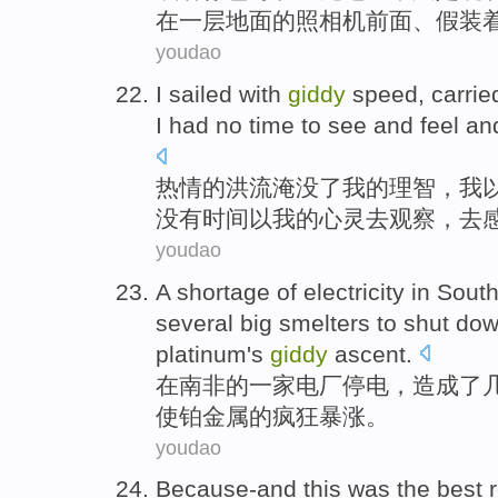
在
一层
地面
的
照相机
前面
、
假装
youdao
I
sailed
with
giddy
speed
, carri
I
had no
time
to
see
and
feel
an
热情
的
洪流淹没
了
我
的理智，我
没有
时间
以
我
的
心灵
去
观察
，去
youdao
A shortage
of
electricity
in
South
several
big
smelters
to
shut do
platinum's
giddy
ascent
.
在
南非
的
一家电厂
停电
，
造成了
使
铂金
属的疯狂暴涨。
youdao
Because-and this
was
the
best