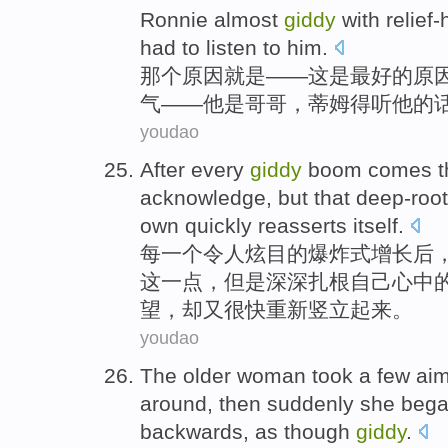
Ronnie
almost
giddy
with relief
had to
listen to
him
.
那个
原因就是——这
是
最好
的
原
气——
他
是
哥哥
，
蒂姆
得
听
他的
youdao
After
every
giddy
boom comes
acknowledge
,
but
that deep-roo
own
quickly
reasserts itself.
每一个
令人
炫目
的
爆炸式增长
后
这一点
，
但是
深深
扎根自己心中
望
，却又很快重新竖立起来。
youdao
The
older
woman
took a few ai
around, then
suddenly
she
beg
backwards
,
as though
giddy
.