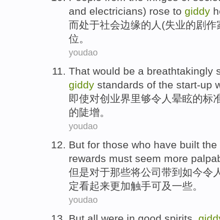
and
electricians
) rose to
giddy
h
而处于
社会
边缘
的
人
(
失业
的
剧作
位
。
youdao
That would be
a
breathtakingly
giddy
standards
of
the
start-up
即使
对
创业
界里
够令人
晕眩
的
标
的
陡增
。
youdao
But
for
those who
have built
the
rewards
must
seem
more
palpa
但是
对于
那些
将公司
带到如今令
定
看起来
更加
触手可及一些
。
youdao
But
all
were
in
good
spirits
,
gidd