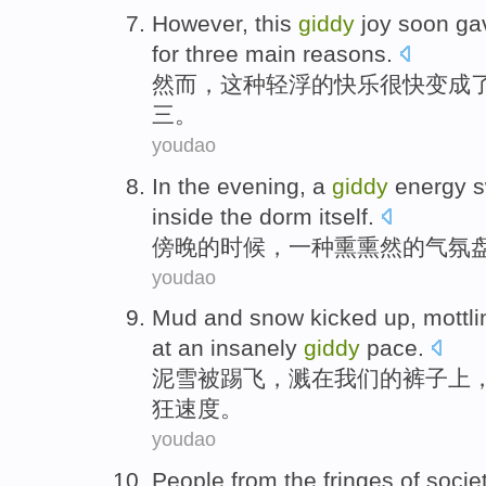
However
,
this
giddy
joy
soon
gav
for three
main
reasons
.
然而
，
这种
轻浮
的
快乐
很快
变成
三。
youdao
In the evening
,
a
giddy
energy s
inside
the
dorm
itself.
傍晚
的时候，
一种
熏
熏然的气氛
youdao
Mud
and snow
kicked
up,
mottli
at
an
insanely
giddy
pace
.
泥
雪被
踢
飞，溅
在
我们
的
裤子
上
狂
速度。
youdao
People
from
the
fringes
of
socie