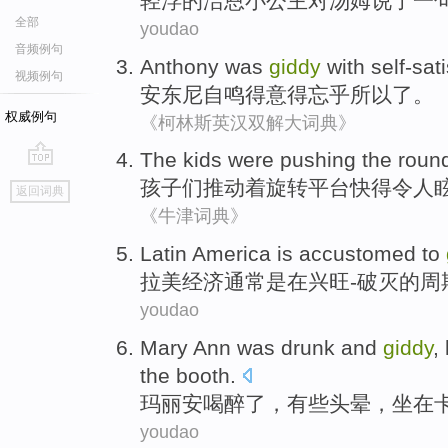
轻浮
的
洁恩
小
公主
对
汤姆
说了
一
全部
youdao
音频例句
Anthony
was
giddy
with self-sat
视频例句
安东尼
自鸣得意得
忘乎所以
了。
权威例句
《柯林斯英汉双解大词典》
The kids
were
pushing
the roun
go
孩子
们
推动着
旋转
平台快得令人
返回词典
top
《牛津词典》
Latin America
is
accustomed to
拉美
经济通常
是
在兴旺-破灭的周
youdao
Mary
Ann
was drunk
and
giddy
,
the
booth
.
玛丽
安
喝醉
了，
有些头晕
，坐在
youdao