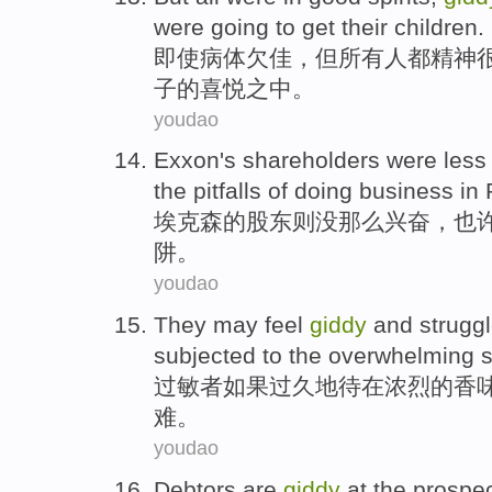
were
going to get
their children
.
即使病体欠佳
，
但
所有人都
精神
子的喜悦之中。
youdao
Exxon
's
shareholders
were
less
the
pitfalls
of
doing business
in
埃克森
的
股东
则
没那么
兴奋
，
也
阱
。
youdao
They
may
feel
giddy
and struggl
subjected to
the
overwhelming
过敏者
如果
过
久地待
在
浓烈
的
香
难
。
youdao
Debtors are
giddy
at the
prospe