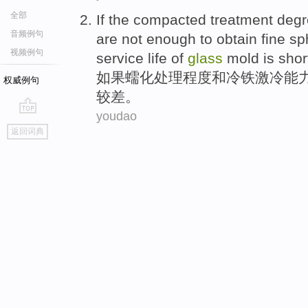
全部
If
the
compacted
treatment
degr
音频例句
are not
enough to obtain fine
sp
视频例句
service
life of
glass
mold
is shor
如果
蠕化
处理
程度
和
冷
铁激冷
能
权威例句
较
差。
youdao
go
返回词典
top