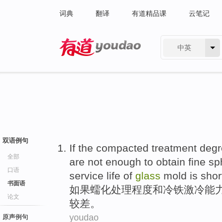
词典
翻译
有道精品课
云笔记
中英
有道 - 网易旗下搜索
双语例句
If
the
compacted
treatment
degr
全部
are not
enough to obtain fine
sp
口语
service
life of
glass
mold
is shor
书面语
如果
蠕化
处理
程度
和
冷
铁激冷
能
论文
较
差。
youdao
原声例句